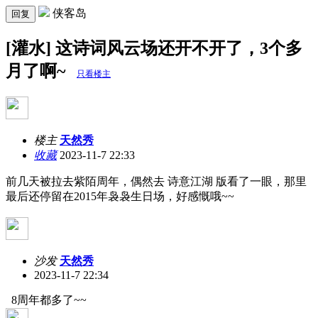
侠客岛
回复
[灌水] 这诗词风云场还开不开了，3个多
月了啊~
只看楼主
楼主
天然秀
收藏
2023-11-7 22:33
前几天被拉去紫陌周年，偶然去 诗意江湖 版看了一眼，那里
最后还停留在2015年袅袅生日场，好感慨哦~~
沙发
天然秀
2023-11-7 22:34
8周年都多了~~