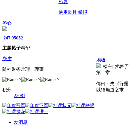
回复
使用道具
举报
琴心
247
9505
2
主题
帖子
精华
版主
地板
楼主
|
发表于 20
随社财务常理、理事
第二章
傳曰：夫《行露
积分
以絕無道之求，
22081
发消息