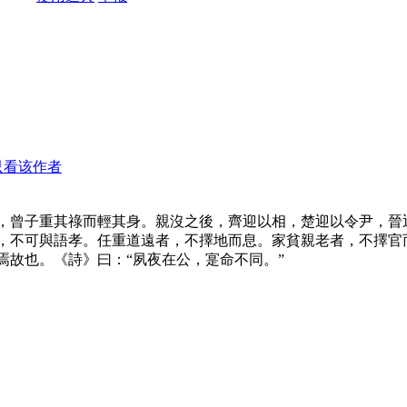
只看该作者
，曾子重其祿而輕其身。親沒之後，齊迎以相，楚迎以令尹，晉
，不可與語孝。任重道遠者，不擇地而息。家貧親老者，不擇官
焉故也。《詩》曰：“夙夜在公，寔命不同。”