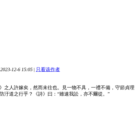
23-12-6 15:05
|
只看该作者
》之人許嫁矣，然而未往也。見一物不具，一禮不備，守節貞理
防汙道之行乎？《詩》曰：“雖速我訟，亦不爾從。”