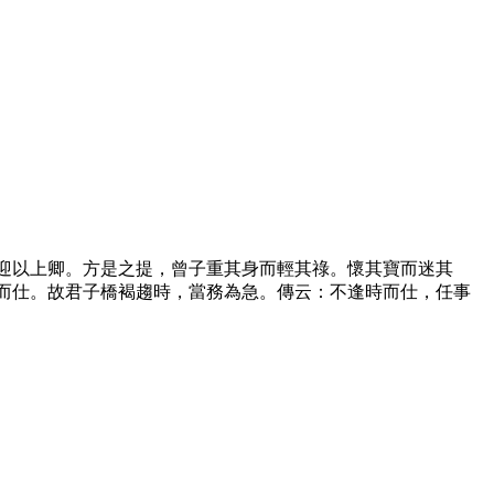
迎以上卿。方是之提，曾子重其身而輕其祿。懷其寶而迷其
而仕。故君子橋褐趨時，當務為急。傳云：不逢時而仕，任事