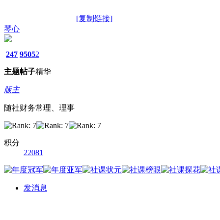
[复制链接]
琴心
247
9505
2
主题
帖子
精华
版主
随社财务常理、理事
积分
22081
发消息