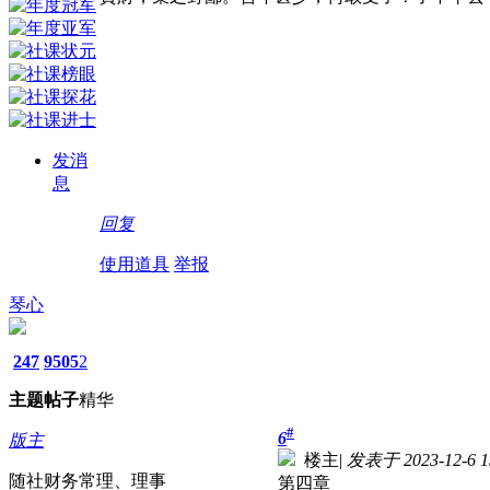
发消
息
回复
使用道具
举报
琴心
247
9505
2
主题
帖子
精华
#
6
版主
楼主
|
发表于 2023-12-6 1
随社财务常理、理事
第四章