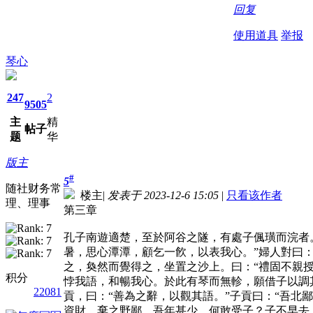
回复
使用道具
举报
琴心
247
2
9505
主
精
帖子
题
华
版主
#
5
随社财务常
楼主
|
发表于 2023-12-6 15:05
|
只看该作者
理、理事
第三章
孔子南遊適楚，至於阿谷之隧，有處子偑璜而浣者。
暑，思心潭潭，顧乞一飮，以表我心。”婦人對曰
之，奐然而覺得之，坐置之沙上。曰：“禮固不親授
积分
悖我語，和暢我心。於此有琴而無軫，願借子以調其
22081
貢，曰：“善為之辭，以觀其語。”子貢曰：“吾北
資財，棄之野鄙。吾年甚少，何敢受子？子不早去，