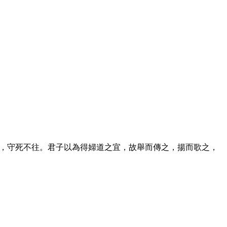
，守死不往。君子以為得婦道之宜，故舉而傳之，揚而歌之，