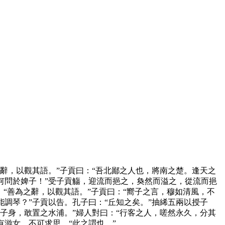
辭，以觀其語。”子貢曰：“吾北鄙之人也，將南之楚。逢天之
何問於婢子！”受子貢觴，迎流而挹之，奐然而溢之，從流而挹
：“善為之辭，以觀其語。”子貢曰：“嚮子之言，穆如清風，不
調琴？”子貢以告。孔子曰：“丘知之矣。”抽絺五兩以授子
子身，敢置之水浦。”婦人對曰：“行客之人，嗟然永久，分其
游女，不可求思。“此之謂也。”