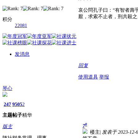
哀公問孔子曰：“有智者壽
厭，求索不止者，刑共殺之
积分
22081
发消息
回复
使用道具
举报
琴心
247
9505
2
主题
帖子
精华
#
7
版主
楼主
|
发表于 2023-12-6
随社财务常理、理事