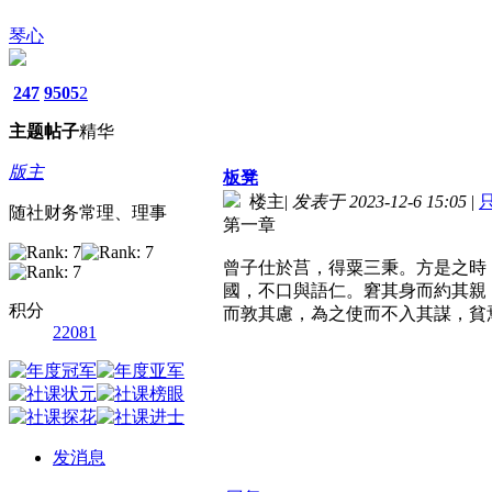
琴心
247
9505
2
主题
帖子
精华
版主
板凳
楼主
|
发表于 2023-12-6 15:05
|
随社财务常理、理事
第一章
曾子仕於莒，得粟三秉。方是之時
國，不口與語仁。窘其身而約其親
积分
而敦其慮，為之使而不入其謀，貧
22081
发消息