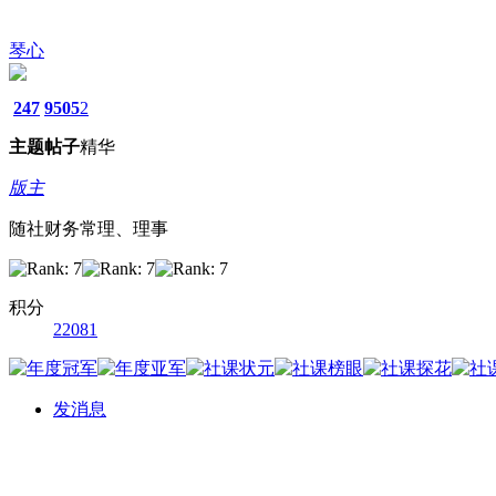
琴心
247
9505
2
主题
帖子
精华
版主
随社财务常理、理事
积分
22081
发消息