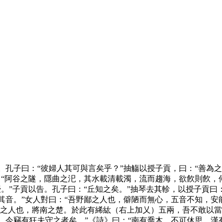
孔子曰：“彼婦人其可與言矣乎？”抽觴以授子貢，曰：“善為之
：“阿谷之隧，隱曲之汜，其水載清載濁，流而趨海，欲飮則飮，
。”子貢以告。孔子曰：“丘知之矣。”抽琴去其軫，以授子貢曰
音。”女人對曰：“吾野鄙之人也，僻陋而無心，五音不知，安能
鄙之人也，將南之楚。於此有絺紘（右上加乂）五兩，吾不敢以當
今竊有狂夫守之者矣。”《詩》曰：“南有喬木，不可休思，漢有