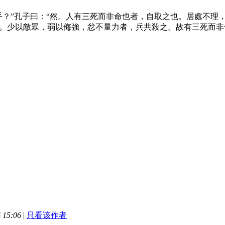
乎？”孔子曰：“然。人有三死而非命也者，自取之也。居處不理
。少以敵眾，弱以侮強，忿不量力者，兵共殺之。故有三死而非命
 15:06
|
只看该作者