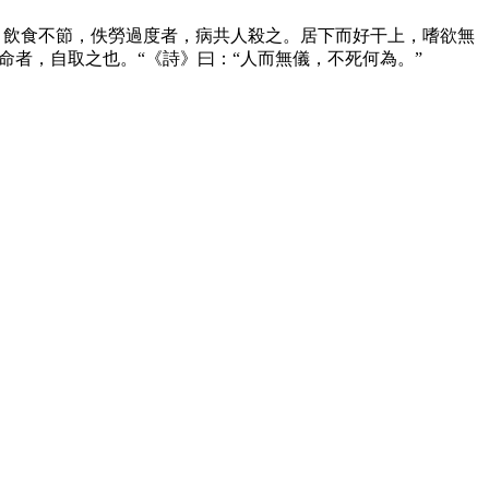
，飲食不節，佚勞過度者，病共人殺之。居下而好干上，嗜欲無
者，自取之也。“《詩》曰：“人而無儀，不死何為。”