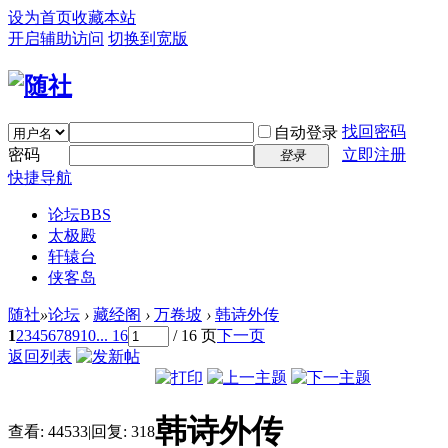
设为首页
收藏本站
开启辅助访问
切换到宽版
找回密码
自动登录
密码
立即注册
登录
快捷导航
论坛
BBS
太极殿
轩辕台
侠客岛
随社
»
论坛
›
藏经阁
›
万卷坡
›
韩诗外传
1
2
3
4
5
6
7
8
9
10
... 16
/ 16 页
下一页
返回列表
韩诗外传
查看:
44533
|
回复:
318