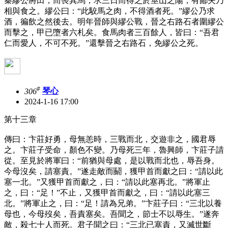
秦繆公將田，而喪其馬，求三日而得之於莖山之陽，有鄙夫乃
相與食之。繆公曰：“此駮馬之肉，不得酒者死。”繆公乃求
酒，徧飲之然後去。明年晉師與繆公戰，晉之右路石者圍繆公
而擊之，甲已墮者六札矣。食馬肉者三百餘人，皆曰：“吾君
仁而愛人，不可不死。”還擊晉之右路石，免繆公之死。
#
306
琴心
2024-1-16 17:00
第十三章
傳曰：卞莊好勇，母無恙時，三戰而北，交遊非之，國君辱
之。卞莊子受命，顏色不變。乃母死三年，魯興師，卞莊子請
從。至見於將軍曰：“前猶與母處，是以戰而北也，辱吾身。
今母沒矣，請塞責。”遂走敵而鬬，獲甲首而獻之曰：“請以此
塞一北。”又獲甲首而獻之，曰：“請以此塞再北。”將軍止
之，曰：“足！”不止，又獲甲首而獻之，曰：“請以此塞三
北。”將軍止之，曰：“足！請為兄弟。”卞莊子曰：“三北以養
母也，今母歿矣，吾責塞矣。吾聞之，節士不以辱生。”遂奔
敵，殺七十人而死。君子聞之曰：“三北已塞責，又滅世斷