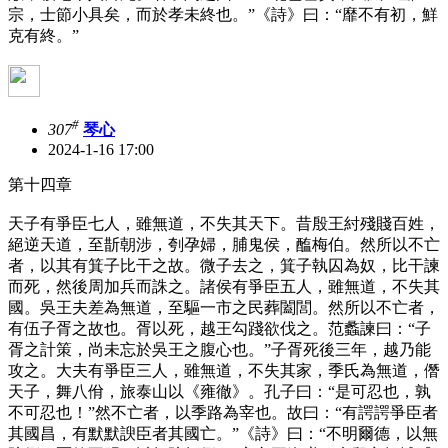
宗，士節小具矣，而於孝未終也。”《詩》曰：“靡不有初，鮮
克有終。”
#
307
琴心
2024-1-16 17:00
第十四章
天子有爭臣七人，雖無道，不失其天下。昔殷王紂殘賤百姓，
絕逆天道，至斮朝涉，刳孕婦，脯鬼侯，醢梅伯。然所以不亡
者，以其有箕子比干之故。微子去之，箕子執囚為奴，比干諫
而死，然後周加兵而誅之。諸侯有爭臣五人，雖無道，不失其
國。吳王夫差為無道，至驅一市之民葬闔閭。然所以不亡者，
有伍子胥之故也。胥以死，越王勾踐欲伐之。范蠡諫曰：“子
胥之計策，尚未忘於吳王之腹心也。”子胥死後三年，越乃能
攻之。大夫有爭臣三人，雖無道，不失其家，季氏為無道，僭
天子，舞八佾，旅泰山以《雍徹》。孔子曰：“是可忍也，孰
不可忍也！”然不亡者，以季路為宰也。故曰：“有諤諤爭臣者
其國昌，有默默諛臣者其國亡。”《詩》曰：“不明爾德，以無