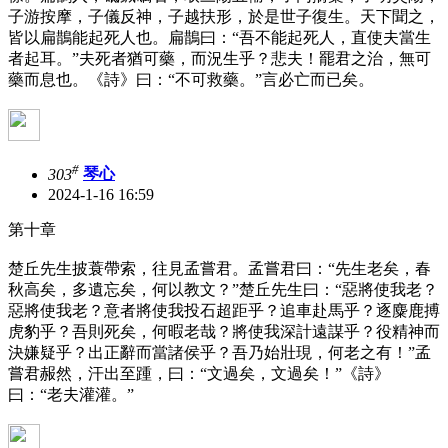
子游按摩，子儀反神，子越扶形，於是世子復生。天下聞之，
皆以扁鵲能起死人也。扁鵲曰：“吾不能起死人，直使夫當生
者起耳。”夫死者猶可藥，而況生乎？悲夫！罷君之治，無可
藥而息也。《詩》曰：“不可救藥。”言必亡而已矣。
#
303
琴心
2024-1-16 16:59
第十章
楚丘先生披蓑帶索，往見孟嘗君。孟嘗君曰：“先生老矣，春
秋高矣，多遺忘矣，何以教文？”楚丘先生曰：“惡將使我老？
惡將使我老？意者將使我投石超距乎？追車赴馬乎？逐麋鹿搏
虎豹乎？吾則死矣，何暇老哉？將使我深計遠謀乎？役精神而
決嫌疑乎？出正辭而當諸侯乎？吾乃始壯現，何老之有！”孟
嘗君赧然，汗出至踵，曰：“文過矣，文過矣！”《詩》
曰：“老夫灌灌。”