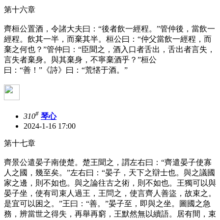
第十六章
齊桓公置酒，令諸大夫曰：“後者飲一經程。”管仲後，當飲一
經程。飲其一半，而棄其半。桓公曰：“仲父當飲一經程，而
棄之何也？”管仲曰：“臣聞之，酒入口者舌出，舌出者言失，
言失者棄身。與其棄身，不寧棄酒乎？”桓公
曰：“善！”《詩》曰：“荒愖于酒。”
#
310
琴心
2024-1-16 17:00
第十七章
齊景公遣晏子南使楚。楚王聞之，謂左右曰：“齊遣晏子使寡
人之國，幾至矣。”左右曰：“晏子，天下之辯士也。與之議國
家之邊，則不如也。與之論往古之術，則不如也。王獨可以與
晏子坐，使有司束人過王，王問之，使言齊人善盜，故束之。
是宜可以困之。”王曰：“善。”晏子至，即與之坐。圖國之急
務，辨當世之得失，再舉再窮，王默然無以續語。居有間，束