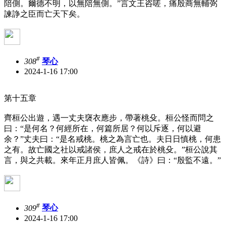
陪側。爾德不明，以無陪無側。”言文王咨嗟，痛殷商無輔弼
諫諍之臣而亡天下矣。
#
308
琴心
2024-1-16 17:00
第十五章
齊桓公出遊，遇一丈夫襃衣應步，帶著桃殳。桓公怪而問之
曰：“是何名？何經所在，何篇所居？何以斥逐，何以避
余？”丈夫曰：“是名戒桃。桃之為言亡也。夫日日慎桃，何患
之有。故亡國之社以戒諸侯，庶人之戒在於桃殳。”桓公說其
言，與之共載。來年正月庶人皆佩。《詩》曰：“殷監不遠。”
#
309
琴心
2024-1-16 17:00