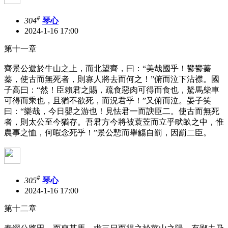
#
304
琴心
2024-1-16 17:00
第十一章
齊景公遊於牛山之上，而北望齊，曰：“美哉國乎！鬰鬰蓁
蓁，使古而無死者，則寡人將去而何之！”俯而泣下沾襟。國
子高曰：“然！臣賴君之賜，疏食惡肉可得而食也，駑馬柴車
可得而乘也，且猶不欲死，而況君乎！”又俯而泣。晏子笑
曰：“樂哉，今日嬰之游也！見怯君一而諛臣二。使古而無死
者，則太公至今猶存。吾君方今將被蓑苙而立乎畎畝之中，惟
農事之恤，何暇念死乎！”景公慙而舉觴自罰，因罰二臣。
#
305
琴心
2024-1-16 17:00
第十二章