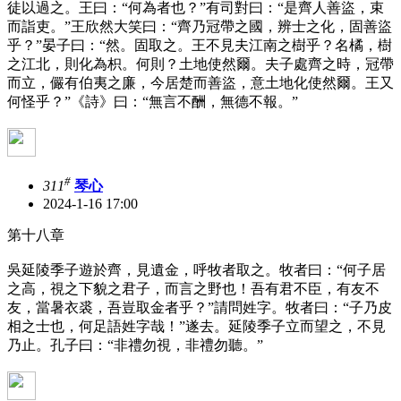
徒以過之。王曰：“何為者也？”有司對曰：“是齊人善盜，束
而詣吏。”王欣然大笑曰：“齊乃冠帶之國，辨士之化，固善盜
乎？”晏子曰：“然。固取之。王不見夫江南之樹乎？名橘，樹
之江北，則化為枳。何則？土地使然爾。夫子處齊之時，冠帶
而立，儼有伯夷之廉，今居楚而善盜，意土地化使然爾。王又
何怪乎？”《詩》曰：“無言不酬，無德不報。”
#
311
琴心
2024-1-16 17:00
第十八章
吳延陵季子遊於齊，見遺金，呼牧者取之。牧者曰：“何子居
之高，視之下貌之君子，而言之野也！吾有君不臣，有友不
友，當暑衣裘，吾豈取金者乎？”請問姓字。牧者曰：“子乃皮
相之士也，何足語姓字哉！”遂去。延陵季子立而望之，不見
乃止。孔子曰：“非禮勿視，非禮勿聽。”