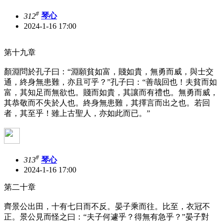
#
312
琴心
2024-1-16 17:00
第十九章
顏淵問於孔子曰：“淵願貧如富，賤如貴，無勇而威，與士交
通，終身無患難，亦且可乎？”孔子曰：“善哉回也！夫貧而如
富，其知足而無欲也。賤而如貴，其讓而有禮也。無勇而威，
其恭敬而不失於人也。終身無患難，其擇言而出之也。若回
者，其至乎！雖上古聖人，亦如此而已。”
#
313
琴心
2024-1-16 17:00
第二十章
齊景公出田，十有七日而不反。晏子乘而往。比至，衣冠不
正。景公見而怪之曰：“夫子何遽乎？得無有急乎？”晏子對