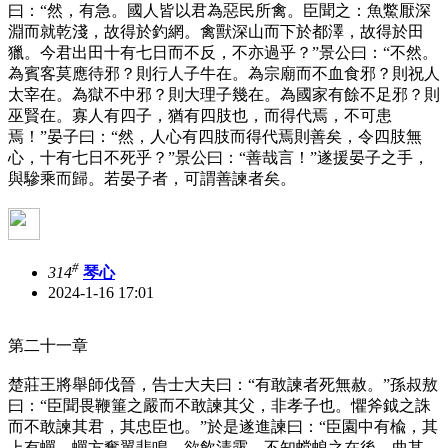
曰：“然，有急。國人皆以君為惡民所禽。臣聞之：魚鱉厭深
淵而就乾淺，故得於釣網。禽獸深山而下於都澤，故得於田
獵。今君出田十有七日而不反，不亦過乎？”景公曰：“不然。
為賓客莫應待邪？則行人子牛在。為宗廟而不血食邪？則祝人
太宰在。為獄不中邪？則大理子幾在。為國家有餘不足邪？則
巫賢在。寡人有四子，猶有四肢也，而得代焉，不可患
焉！”晏子曰：“然，人心有四肢而得代焉則善矣，令四肢無
心，十有七日不死乎？”景公曰：“善哉言！”遂援晏子之手，
與驂乘而歸。若晏子者，可謂善諫者矣。
#
314
琴心
2024-1-16 17:01
第二十一章
楚莊王將舉師伐晉，告士大夫曰：“有敢諫者死無赦。”孫叔敖
曰：“臣聞畏鞭箠之嚴而不敢諫其父，非孝子也。懼斧鉞之誅
而不敢諫其君，其忠臣也。”於是遂進諫曰：“臣園中有楡，其
上有蟬。蟬方奮翼悲鳴，欲飲清露，不知螳蜋之在後，曲其