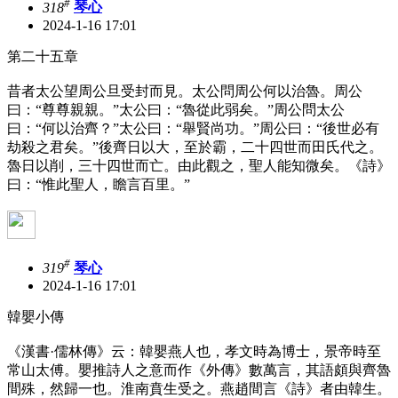
#
318
琴心
2024-1-16 17:01
第二十五章
昔者太公望周公旦受封而見。太公問周公何以治魯。周公
曰：“尊尊親親。”太公曰：“魯從此弱矣。”周公問太公
曰：“何以治齊？”太公曰：“舉賢尚功。”周公曰：“後世必有
劫殺之君矣。”後齊日以大，至於霸，二十四世而田氏代之。
魯日以削，三十四世而亡。由此觀之，聖人能知微矣。《詩》
曰：“惟此聖人，瞻言百里。”
#
319
琴心
2024-1-16 17:01
韓嬰小傳
《漢書·儒林傳》云：韓嬰燕人也，孝文時為博士，景帝時至
常山太傅。嬰推詩人之意而作《外傳》數萬言，其語頗與齊魯
間殊，然歸一也。淮南賁生受之。燕趙間言《詩》者由韓生。