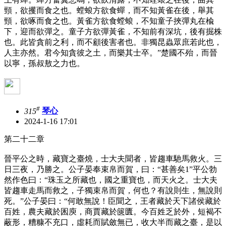
頸，欲攫而食之也。螳蜋方欲食蟬，而不知黃雀在後，舉其
頸，欲啄而食之也。黃雀方欲食螳蜋，不知童子挾彈丸在楡
下，迎而欲彈之。童子方欲彈黃雀，不知前有深坑，後有掘株
也。此皆貪前之利，而不顧後害者也。非獨昆蟲眾庶若此也，
人主亦然。君今知貪彼之土，而樂其士卒。”楚國不殆，而晉
以寧，孫叔敖之力也。
#
315
琴心
2024-1-16 17:01
第二十二章
晉平公之時，藏寶之臺燒，士大夫聞者，皆趨車馳馬救火。三
日三夜，乃勝之。公子晏奉束帛而賀，曰：“甚善矣1”平公勃
然作色曰：“珠玉之所藏也，國之重寶也，而天火之。士大夫
皆趨車走馬而救之，子獨束帛而賀，何也？有說則生，無說則
死。”公子晏曰：“何敢無說！臣聞之，王者藏於天下諸侯藏於
百姓，農夫藏於囷庾，商賈藏於篋匱。今百姓乏於外，短褐不
蔽形，糟糠不充口，虛耗而賦斂無已，收大半而藏之臺，是以