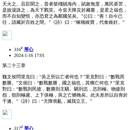
天火之。且臣聞之，昔者桀殘賊海內，賦斂無度，萬民甚苦，
是故湯誅之，為天下戮笑。今皇天降災於藏臺，是君之福也，
而不自知變悟，亦恐君之為鄰國笑矣。”公曰：“善！自今已
往，請藏於百姓之間。”《詩》曰：“稼穡維寶，代食維好。”
#
316
琴心
2024-1-16 17:01
第二十三章
魏文侯問里克曰：“吳之所以亡者何也？”里克對曰：“數戰而
數勝。”文侯曰：“數戰數勝，國之福也，其獨亡何也？”里克
對曰：“數戰則民疲，數勝則主驕。驕則恣，恣則極。物疲則
怨，怨則極慮。上下俱極，吳之亡猶晚矣。此夫差所以自喪於
干遂。”《詩》曰：“天降喪亂，滅我立王。”
#
317
琴心