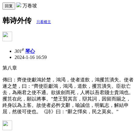
万卷坡
回复
韩诗外传
只看楼主
#
301
琴心
2024-1-16 16:59
第八章
傳曰：齊使使獻鴻於楚，鴻渇，使者道飲，鴻攫筥潰失。使者
遂之楚，曰：“齊使臣獻鴻，鴻渇，道飲，攫筥潰失。臣欲亡
去，為兩君之使不通。欲拔劍而死，人將以吾君賤士貴鴻也。
攫筥在此，願以將事。”楚王賢其言，辯其詞，因留而賜之，
終身以為上客。故使者必矜文辭，喻誠信，明氣志，解結申
屈，然後可使也。《詩》曰：“辭之懌矣，民之莫矣。”