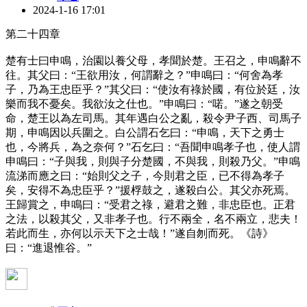
2024-1-16 17:01
第二十四章
楚有士曰申鳴，治園以養父母，孝聞於楚。王召之，申鳴辭不
往。其父曰：“王欲用汝，何謂辭之？”申鳴曰：“何舍為孝
子，乃為王忠臣乎？”其父曰：“使汝有祿於國，有位於廷，汝
樂而我不憂矣。我欲汝之仕也。”申鳴曰：“喏。”遂之朝受
命，楚王以為左司馬。其年遇白公之亂，殺令尹子西、司馬子
期，申鳴因以兵圍之。白公謂石乞曰：“申鳴，天下之勇士
也，今將兵，為之奈何？”石乞曰：“吾聞申鳴孝子也，使人謂
申鳴曰：“子與我，則與子分楚國，不與我，則殺乃父。”申鳴
流涕而應之曰：“始則父之子，今則君之臣，已不得為孝子
矣，安得不為忠臣乎？”援桴鼓之，遂殺白公。其父亦死焉。
王歸賞之，申鳴曰：“受君之祿，避君之難，非忠臣也。正君
之法，以殺其父，又非孝子也。行不兩全，名不兩立，悲夫！
若此而生，亦何以示天下之士哉！”遂自刎而死。《詩》
曰：“進退惟谷。”