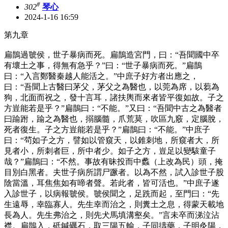
#
302
琴心
2024-1-16 16:59
第九章
扁鵲過虢侯，世子暴病而死。扁鵲造宮門，曰：“吾聞國中卒
有壞土之事，得無有急乎？”曰：“世子暴病而死。”扁鵲
曰：“入言鄭醫秦越人能活之。”中庶子好方者出應之，
曰：“吾聞上古醫曰茅父，茅父之為醫也，以莞為席，以蒭為
狗，北面而祝之，發十言耳，諸扶輿而來者皆平復如故。子之
方豈能若是乎？”扁鵲曰：“不能。”又曰：“吾聞中古之為醫者
曰踰跗，踰之為醫也，搦腦髓，爪荒莫，吹區九竅，定腦脫，
死者復生。子之方豈能若是乎？”扁鵲曰：“不能。”中庶子
曰：“茍如子之方，譬如以管窺天，以錐刺地，所窺者大，所
見者小，所刺者巨，所中者少。如子之方，豈足以變駭童子
哉？”扁鵲曰：“不然。事故有昧投而中蠡（上改為民）頭，掩
目別白黑者。夫世子病所謂尸蹶者。以為不然，試入診世子股
陰當溫，耳焦焦如有啼者聲。若此者，皆可活也。”中庶子遂
入診世子，以病報虢侯。虢侯聞之，足跣而起，至門曰：“先
生遠辱，幸臨寡人。先生幸而治之，則糞土之息，得蒙天載地
長為人。先生弗治之，則先犬馬填溝壑矣。”言未卒而涕泣沾
襟。扁鵲入，砥鍼礪石，取三陽五輸，子同擣藥，子明灸陽，