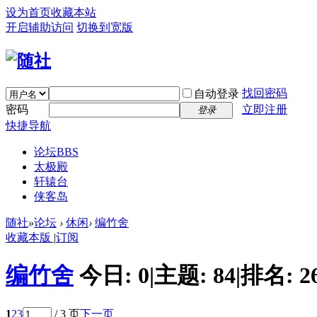
设为首页
收藏本站
开启辅助访问
切换到宽版
找回密码
自动登录
密码
立即注册
登录
快捷导航
论坛
BBS
太极殿
轩辕台
侠客岛
随社
»
论坛
›
休闲
›
编竹舍
收藏本版
|
订阅
编竹舍
今日:
0
|
主题:
84
|
排名:
2
1
2
3
/ 3 页
下一页