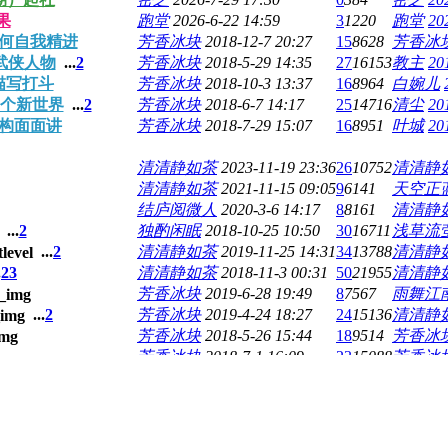
果
跑堂
2026-6-22 14:59
3
1220
跑堂
20
何自我精进
芳香冰块
2018-12-7 20:27
15
8628
芳香冰
武侠人物
...
2
芳香冰块
2018-5-29 14:35
27
16153
教主
20
描写打斗
芳香冰块
2018-10-3 13:37
16
8964
白婉儿
一个新世界
...
2
芳香冰块
2018-6-7 14:17
25
14716
清尘
20
构面面讲
芳香冰块
2018-7-29 15:07
16
8951
叶城
20
清清静如茶
2023-11-19 23:36
26
10752
清清静
清清静如茶
2021-11-15 09:05
9
6141
天空正
结庐阅微人
2020-3-6 14:17
8
8161
清清静
...
2
独酌闲眠
2018-10-25 10:50
30
16711
浅草流
...
2
清清静如茶
2019-11-25 14:31
34
13788
清清静
.
2
3
清清静如茶
2018-11-3 00:31
50
21955
清清静
芳香冰块
2019-6-28 19:49
8
7567
雨舞江
...
2
芳香冰块
2019-4-24 18:27
24
15136
清清静
芳香冰块
2018-5-26 15:44
18
9514
芳香冰
芳香冰块
2018-7-1 16:09
23
15088
芳香冰
芳香冰块
2019-6-9 11:11
12
7604
芳香冰
往斋
2019-5-24 17:24
11
8338
芳香冰
芳香冰块
2018-5-26 16:01
14
8808
芳香冰
芳香冰块
2019-2-21 10:21
8
9592
芳香冰