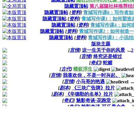
隐藏置顶帖
第八届随社杯推荐结
隐藏置顶帖
[
资料
]
青城写作课6：写作者如
隐藏置顶帖
[
资料
]
青城写作课1：如何塑造
隐藏置顶帖
[
资料
]
青城写作课4：如何
隐藏置顶帖
[
资料
]
青城写作课2：如何创造
隐藏置顶帖
[
资料
]
青城写作课3：小说结
版块主题
[
言情
]
这一生关于你的风景
...
2
[
言情
]
终究还是错过
[
奇幻
]
蛇赌
[
古代
]
蝼蚁浮生
[
言情
]
我喜欢你，不是一时兴起。
[
言情
]
小马哥的艳遇
..
[
剧本
]
《三块广告牌》拉片
[
剧本
]
《辛德勒的名单》拉片
[
奇幻
]
魅影奇谈·花跑堂
[
奇幻
]
魅影奇谈·可乐养金鱼
...
2
[
奇幻
]
星曜·第二颗宝石：芙蓉石
[
现代
]
小说
[
奇幻
]
魅影奇谈·浪里乌条
[
剧本
]
《当幸福来敲门》拉片