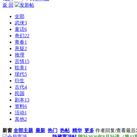
返 回
全部
武侠
3
童话
6
奇幻
22
青春
1
悬疑
2
推理
言情
15
耽美
1
现代
5
衍生
古代
4
民国
剧本
13
资料
6
活动
1
其他
2
新窗
全部主题
最新
热门
热帖
精华
更多
作者
回复/查看
最后
隐藏置顶帖
随社2026年8月社课（第4