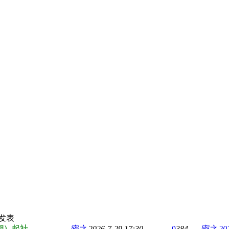
发表
3期）起社
密之
2026-7-29 17:30
0
384
密之
20