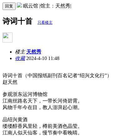
眠云馆 |馆主：天然秀|
回复
诗词十首
只看楼主
楼主
天然秀
收藏
2024-4-10 11:48
诗词十首（中国报纸副刊百名记者“绍兴文化行”）
赵天然
参观浙东运河博物馆
江南丝路名天下，一带长河倚碧霄。
风物千年今在目，教人澎湃起心潮。
品绍兴黄酒
缕缕醇香风里轻，樽前美酒色晶莹。
江南人似天仙客，慢节奏中看晚晴。