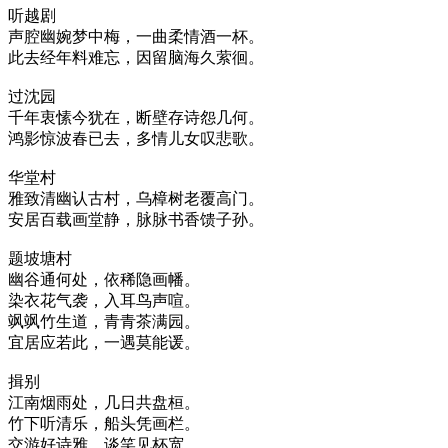
听越剧
声腔幽婉梦中梅，一曲柔情酒一杯。
此去经年料难忘，因留脑海久萦徊。
过沈园
千年衷愫今犹在，断壁存诗怨几何。
鸿影惊波春已去，多情儿女叹悲歌。
华堂村
雅致清幽认古村，乌樟树老覆高门。
安居百载画堂静，脉脉书香馈子孙。
题坡塘村
幽谷通何处，依稀隐画幡。
染衣花气袭，入耳鸟声喧。
飒飒竹生道，青青茶满园。
宜居应若此，一遇莫能谖。
揖别
江南烟雨处，几日共盘桓。
竹下听清乐，船头凭画栏。
交游好诗雅，谈笑见杯宽。