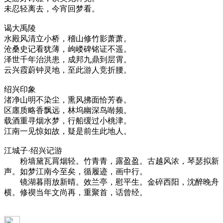
未忍轻离去，今宵回梦看。
谒大禹陵
水殿风清立小桥，稽山修竹影萧萧。
沧桑史记看犹薄，岣嵝碑铭证不遥。
泽世千年治洪患，成邦九鼎到层霄。
云兴霞蔚钟灵地，至此游人竞折腰。
绍兴印象
渚净山明不染尘，熏风拂面恰芳春。
区廛质略香飘远，林坞幽深鸟啭频。
载酒重寻烟水梦，行船缓过小桃津。
江南一见惊如故，疑是前生此地人。
江城子·绍兴记游
粉墙黛瓦罥烟轻。竹青青，露盈盈。古越风浓，琴瑟拟新
声。如梦江南今至矣，循履迹，画中行。
镜湖暮雨放新晴。效兰亭，慰平生。金碎西阳，沈醉晚舟
横。修禊当年文尚再，重聚首，话曾经。