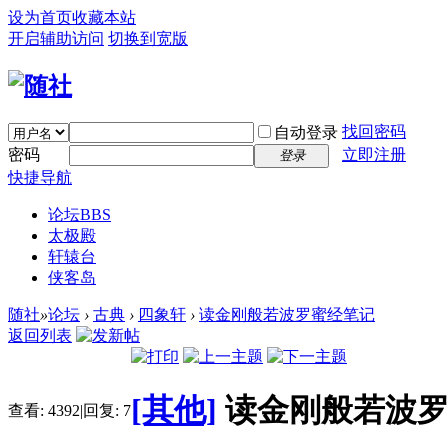
设为首页
收藏本站
开启辅助访问
切换到宽版
找回密码
自动登录
密码
立即注册
登录
快捷导航
论坛
BBS
太极殿
轩辕台
侠客岛
随社
»
论坛
›
古典
›
四象轩
›
读金刚般若波罗蜜经笔记
返回列表
[其他]
读金刚般若波
查看:
4392
|
回复:
7