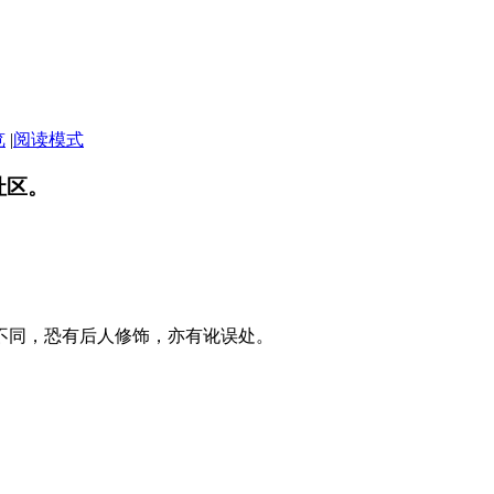
览
|
阅读模式
社区。
不同，恐有后人修饰，亦有讹误处。