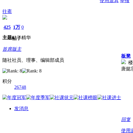
使用道具
举报
往斋
425
1万
0
主题
精华
帖子
首席版主
板凳
随社社员、理事、编辑部成员
楼
唐懿
积分
26748
发消息
回复
使用