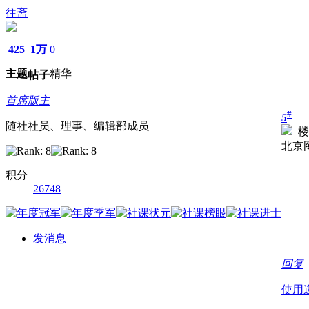
往斋
425
1万
0
主题
精华
帖子
首席版主
#
5
随社社员、理事、编辑部成员
楼
北京
积分
26748
发消息
回复
使用