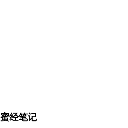
罗蜜经笔记