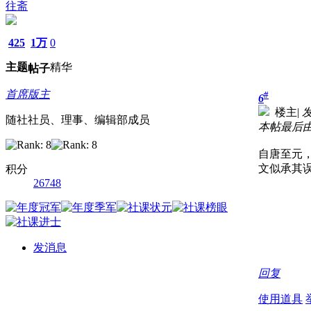
往斋
425
1万
0
主题
精华
帖子
首席版主
#
6
楼主
|
发
随社社员、理事、编辑部成员
本帖最后由 往
自唐至元
文似承其
积分
26748
发消息
回复
使用道具