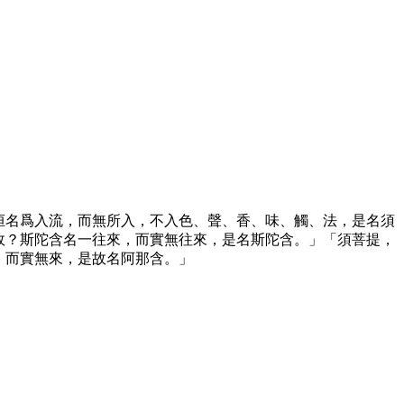
洹名爲入流，而無所入，不入色、聲、香、味、觸、法，是名須
故？斯陀含名一往來，而實無往來，是名斯陀含。」「須菩提，
，而實無來，是故名阿那含。」