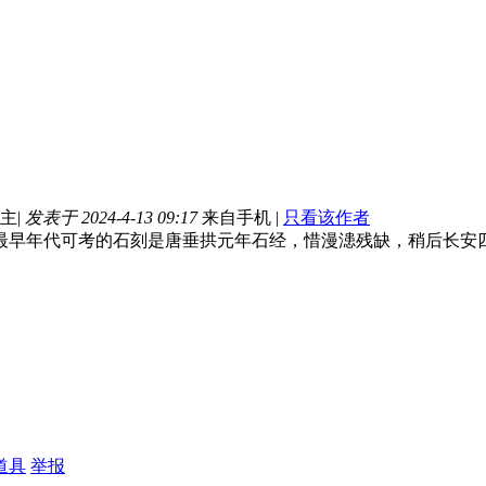
主
|
发表于 2024-4-13 09:17
来自手机
|
只看该作者
最早年代可考的石刻是唐垂拱元年石经，惜漫漶残缺，稍后长安
道具
举报