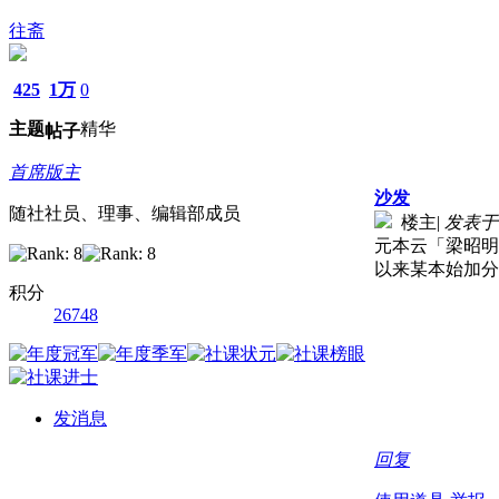
往斋
425
1万
0
主题
精华
帖子
首席版主
沙发
随社社员、理事、编辑部成员
楼主
|
发表于 2
元本云「梁昭明
以来某本始加分
积分
26748
发消息
回复