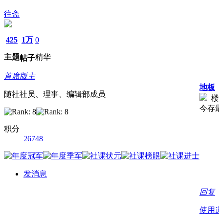
往斋
425
1万
0
主题
精华
帖子
首席版主
地板
随社社员、理事、编辑部成员
楼
今存
积分
26748
发消息
回复
使用