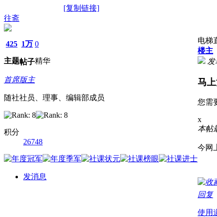
[复制链接]
往斋
电梯
425
1万
0
楼主
主题
精华
发表
帖子
首席版主
马上
随社社员、理事、编辑部成员
您需
x
本帖最后
积分
26748
今网
发消息
回复
使用