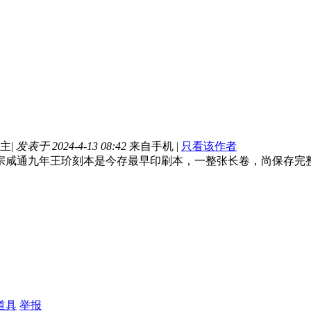
主
|
发表于 2024-4-13 08:42
来自手机
|
只看该作者
宗咸通九年王玠刻本是今存最早印刷本，一整张长卷，尚保存完
道具
举报