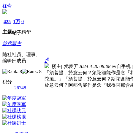
往斋
425
1万
0
主题
精华
帖子
首席版主
随社社员、理事、
#
7
编辑部成员
楼主
|
发表于 2024-4-20 08:08
来自手机
|
「須菩提，於意云何？須陀洹能作是念『
陀洹。」「須菩提，於意云何？斯陀含能
积分
於意云何？阿那含能作是念『我得阿那含
26748