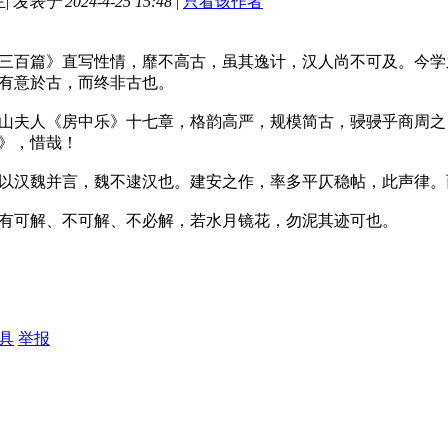
主
|
发表于 2024-4-25 15:48
|
只看该作者
篇》直写性情，靡不高古，虽其逸计，汉人尚不可及。今学之
有意於古，而终非古也。
人《房中乐》十七章，格韵高严，规模简古，骎骎乎商周之《
》，惜哉！
汉魏并言，魏不逮汉也。建安之作，率多平仄稳帖，此声律。
可解、不可解、不必解，若水月镜花，勿泥其迹可也。
具
举报