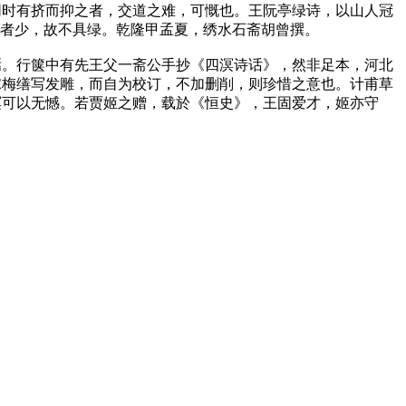
同时有挤而抑之者，交道之难，可慨也。王阮亭绿诗，以山人冠
传者少，故不具绿。乾隆甲孟夏，绣水石斋胡曾撰。
。行箧中有先王父一斋公手抄《四溟诗话》，然非足本，河北
稼梅缮写发雕，而自为校订，不加删削，则珍惜之意也。计甫草
溟可以无憾。若贾姬之赠，载於《恒史》，王固爱才，姬亦守