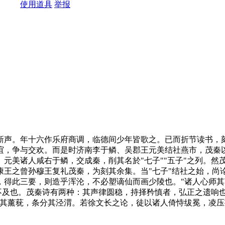
使用道具
举报
声。年十六作乐府商调，临德间少年皆歌之。已而折节读书，刻
谊，争与交欢。而是时济南李于鳞、吴郡王元美结社燕市，茂秦以
元美诸人咸右于鳞，交成秦，削其名於"七子""五子"之列。
康王之曾孙穆王复礼茂秦，为刻其余集。当"七子"结社之始，尚
，得此三要，则造乎浑沦，不必塑谪仙而画少陵也。"诸人心师
皆不及也。茂秦诗有两种：其声律圆稳，持择矜慎者，弘正之遗响
别其薰莸，条分其泾渭。若徐文长之论，徒以诸人倚恃绂冕，凌