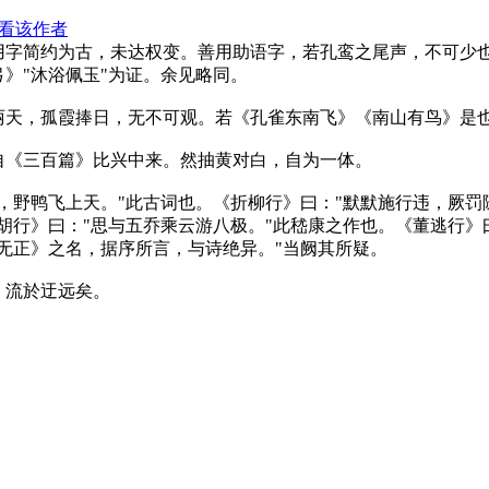
看该作者
用字简约为古，未达权变。善用助语字，若孔鸾之尾声，不可少
》"沐浴佩玉"为证。余见略同。
天，孤霞捧日，无不可观。若《孔雀东南飞》《南山有鸟》是
《三百篇》比兴中来。然抽黄对白，自为一体。
野鸭飞上天。"此古词也。《折柳行》曰："默默施行违，厥罚随
胡行》曰："思与五乔乘云游八极。"此嵇康之作也。《董逃行》
无正》之名，据序所言，与诗绝异。"当阙其所疑。
流於迂远矣。