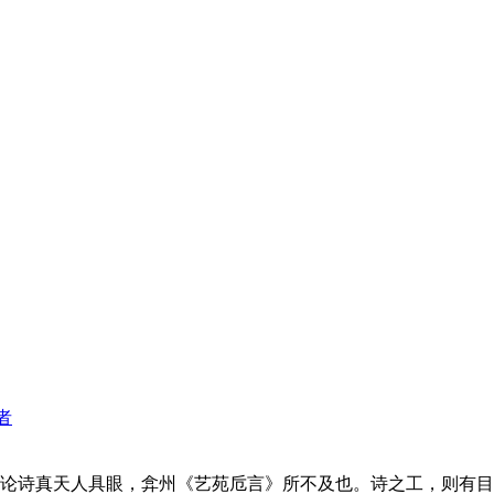
者
论诗真天人具眼，弇州《艺苑卮言》所不及也。诗之工，则有目