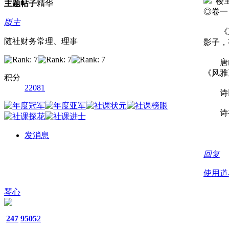
楼
主题
帖子
精华
◎卷一
版主
《三百
随社财务常理、理事
影子，
唐山夫
《风雅
积分
22081
诗以
诗有
发消息
回复
使用道
琴心
247
9505
2