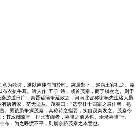
意为歌诗，遂以声律有闻於时。寓居鄴下，赵康王宾礼之。嘉
布衣执牛耳。诸人作"五子"诗，咸首茂秦，而于鳞次之。则于
然茂秦游道日广，秦晋诸籓争延致之，河南北皆称谢榛先生诸人虽
论有唐诸家，茫无适从。茂秦曰："选李杜十四家之最佳者，熟
其言。厥後虽争摈茂秦，其称诗之指要，实自茂秦发之。茂秦今
也；其应酬牵率，排比支缀者，嘉隆之前茅也。余录嘉隆"七
压韦布，为之呼愤不平，则晨余跻茂秦之本意也。