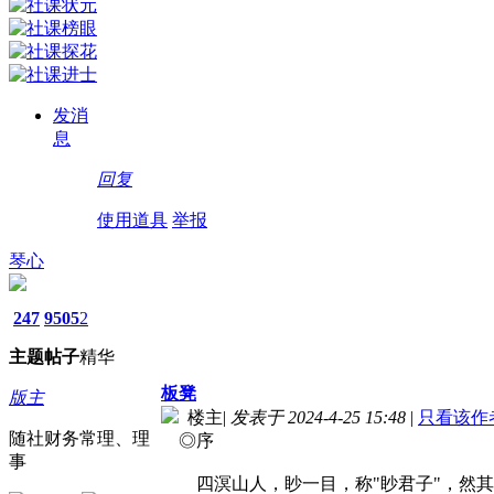
发消
息
回复
使用道具
举报
琴心
247
9505
2
主题
帖子
精华
板凳
版主
楼主
|
发表于 2024-4-25 15:48
|
只看该作
随社财务常理、理
◎序
事
四溟山人，眇一目，称"眇君子"，然其