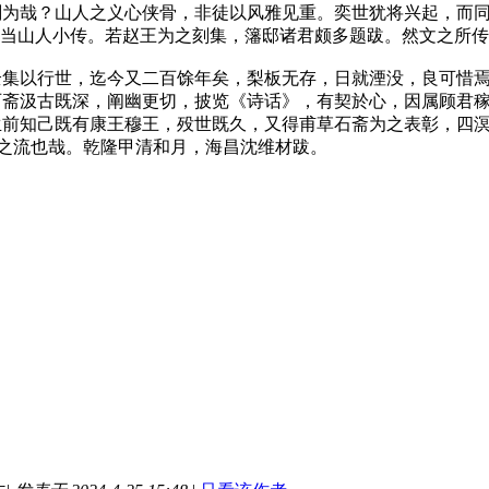
削为哉？山人之义心侠骨，非徒以风雅见重。奕世犹将兴起，而
以当山人小传。若赵王为之刻集，籓邸诸君颇多题跋。然文之所
以行世，迄今又二百馀年矣，梨板无存，日就湮没，良可惜焉
石斋汲古既深，阐幽更切，披览《诗话》，有契於心，因属顾君
生前知己既有康王穆王，殁世既久，又得甫草石斋为之表彰，四
子"之流也哉。乾隆甲清和月，海昌沈维材跋。