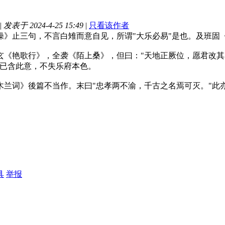
|
发表于 2024-4-25 15:49
|
只看该作者
操》止三句，不言白雉而意自见，所谓"大乐必易"是也。及班固
艳歌行》，全袭《陌上桑》，但曰："天地正厥位，愿君改其图
，已含此意，不失乐府本色。
词》後篇不当作。末曰"忠孝两不渝，千古之名焉可灭。"此
具
举报