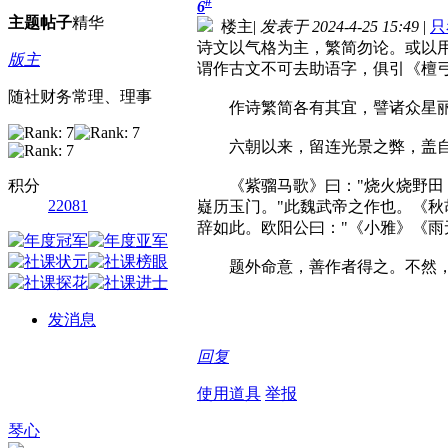
#
6
主题
帖子
精华
楼主
|
发表于 2024-4-25 15:49
|
只
诗文以气格为主，繁简勿论。或以
版主
谓作古文不可去助语字，俱引《檀弓
随社财务常理、理事
作诗繁简各有其宜，譬诸众星丽
六朝以来，留连光景之弊，盖自
积分
《紫骝马歌》曰："烧火烧野田，
22081
嶷历玉门。"此魏武帝之作也。《秋
辞如此。欧阳公曰："《小雅》《雨
题外命意，善作者得之。不然，
发消息
回复
使用道具
举报
琴心