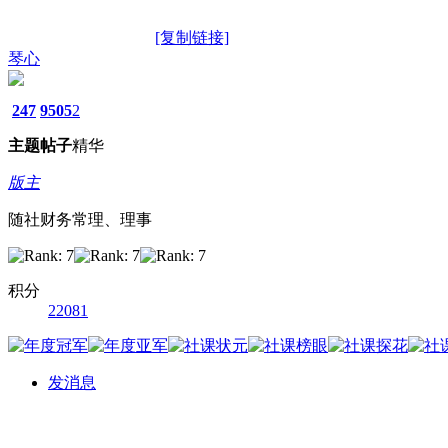
[复制链接]
琴心
247
9505
2
主题
帖子
精华
版主
随社财务常理、理事
积分
22081
发消息