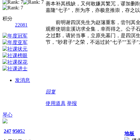
善本补其残缺，又何敢嫌其繁冗，谬加删
嘉隆"七子"，所为序，亦极意推崇，存之
积分
前明谢四溟先生为赵籓重客，尝刊其全集
22081
观察使胡韭溪访求全集，幸而得之。公子
之过鄴，请於当事，立原先墓门，是四溟
节，"眇君子"之荣，不远过於"七子""五
发消息
回复
使用道具
举报
琴心
247
9505
2
地板