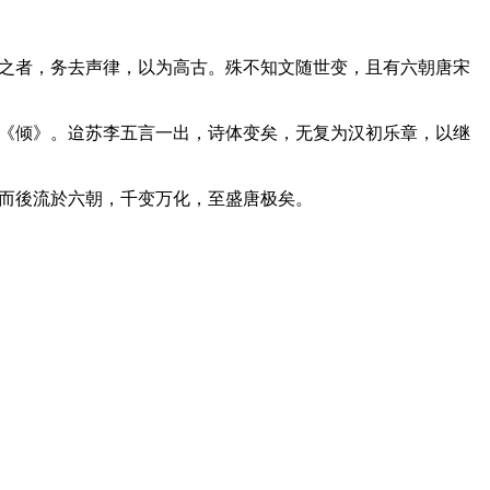
者，务去声律，以为高古。殊不知文随世变，且有六朝唐宋
倾》。迨苏李五言一出，诗体变矣，无复为汉初乐章，以继
而後流於六朝，千变万化，至盛唐极矣。