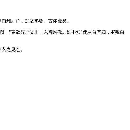
《白雉》诗，加之形容，古体变矣。
。"盖欲辞严义正，以裨风教。殊不知"使君自有妇，罗敷自
亦玄之见也。