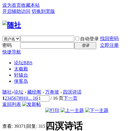
设为首页
收藏本站
开启辅助访问
切换到宽版
找回密码
自动登录
密码
立即注册
登录
快捷导航
论坛
BBS
太极殿
轩辕台
侠客岛
随社
»
论坛
›
藏经阁
›
万卷坡
›
四溟诗话
1
2
3
4
5
6
7
8
9
10
... 16
/ 16 页
下一页
返回列表
四溟诗话
查看:
39371
|
回复:
315