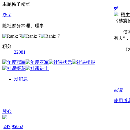
主题
帖子
精华
#
5
楼主
版主
《越裳
随社财务常理、理事
傅玄《
有夫"
积分
《木兰
22081
发消息
回复
使用道
琴心
247
9505
2