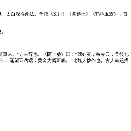
也。太白深得此法。予读《文则》《冀越记》《鹤林玉露》，皆
也。
事来。"亦古辞也。《陌上桑》曰："驾虹霓，乘赤云，登彼九
曰："遥望五岳端，黄金为阙班嶙。"此魏人拨作也。古人命题措