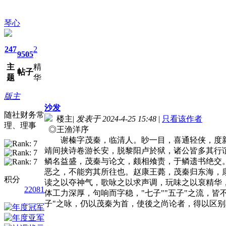
琴心
247
2
9505
主
精
帖子
题
华
版主
沙发
随社财务常
楼主
|
发表于 2024-4-25 15:48
|
只看该作者
理、理事
◎王渔洋序
谢榛字茂秦，临清人。眇一目，喜通轻侠，度新
靖间挟诗卷游长安，脱黎阳卢於狱，诸公皆多其行
鳞名益盛，茂秦与论文，颇相飧责，于鳞遗书绝交。
恶之，不能穷其所往也。赵康王薨，茂秦归东海，
积分
读之以夺神气，歌咏之以求声调，玩味之以裒精华
22081
体工力深厚，句响而字稳，"七子""五子"之流，
子"之咏，仍以茂秦为首，使後之尚论者，得以区