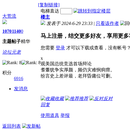
[复制链接]
电梯直达
大荒流
楼主
发表于 2024-6-29 23:33
|
只看该作者
1070
1140
0
马上注册，结交更多好友，享用更多
主题
帖子
精华
您需要
登录
才可以下载或查看，没有帐号
论坛元老
x
观美国总统竞选首场辩论
耆耋犹争实厚颜，频仍灾难悯痌瘝。
积分
纷言史上差评最，老拜昏庸位可删。
6916
发消息
收藏
推荐
反对
回复
使用道具
举报
返回列表