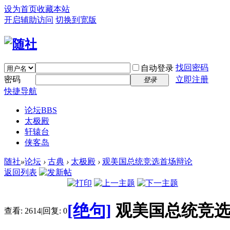
设为首页
收藏本站
开启辅助访问
切换到宽版
找回密码
自动登录
密码
立即注册
登录
快捷导航
论坛
BBS
太极殿
轩辕台
侠客岛
随社
»
论坛
›
古典
›
太极殿
›
观美国总统竞选首场辩论
返回列表
[绝句]
观美国总统竞
查看:
2614
|
回复:
0