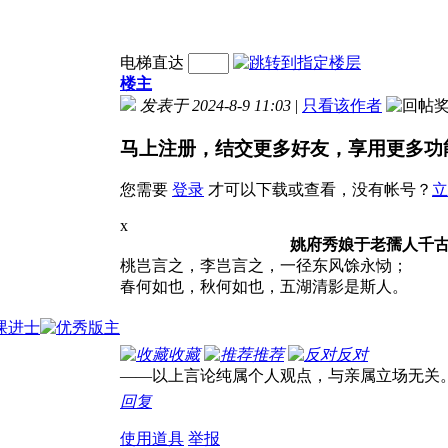
电梯直达
楼主
发表于 2024-8-9 11:03
|
只看该作者
马上注册，结交更多好友，享用更多功
您需要
登录
才可以下载或查看，没有帐号？
立
x
姚府秀娘于老孺人千
桃岂言之，李岂言之，一径东风馀永恸；
春何如也，秋何如也，五湖清影是斯人。
收藏
推荐
反对
——以上言论纯属个人观点，与亲属立场无关
回复
使用道具
举报