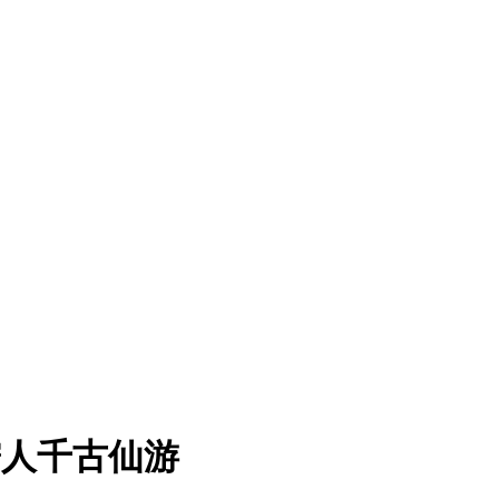
孺人千古仙游