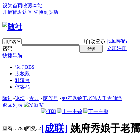
设为首页
收藏本站
开启辅助访问
切换到宽版
找回密码
自动登录
密码
立即注册
登录
快捷导航
论坛
BBS
太极殿
轩辕台
侠客岛
随社
»
论坛
›
古典
›
两仪居
›
姚府秀娘于老孺人千古仙游
返回列表
[成联]
姚府秀娘于老
查看:
3793
|
回复:
2