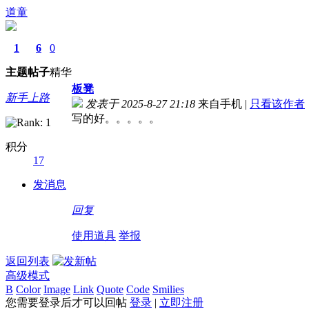
道童
1
6
0
主题
帖子
精华
板凳
新手上路
发表于 2025-8-27 21:18
来自手机
|
只看该作者
写的好。。。。。
积分
17
发消息
回复
使用道具
举报
返回列表
高级模式
B
Color
Image
Link
Quote
Code
Smilies
您需要登录后才可以回帖
登录
|
立即注册