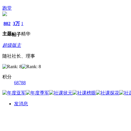
跑堂
802
3万
1
主题
精华
帖子
超级版主
随社社长、理事
积分
68788
发消息