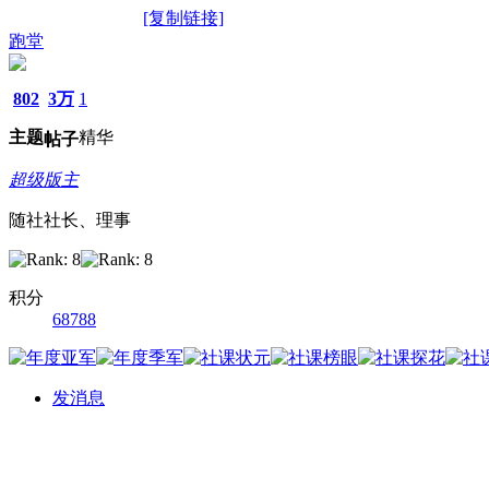
[复制链接]
跑堂
802
3万
1
主题
精华
帖子
超级版主
随社社长、理事
积分
68788
发消息