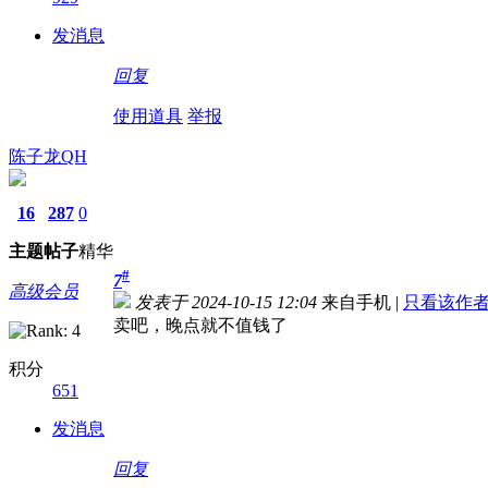
发消息
回复
使用道具
举报
陈子龙QH
16
287
0
主题
帖子
精华
#
7
高级会员
发表于 2024-10-15 12:04
来自手机
|
只看该作
卖吧，晚点就不值钱了
积分
651
发消息
回复