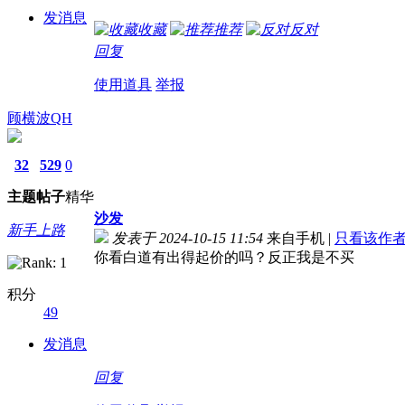
发消息
收藏
推荐
反对
回复
使用道具
举报
顾横波QH
32
529
0
主题
帖子
精华
沙发
新手上路
发表于 2024-10-15 11:54
来自手机
|
只看该作
你看白道有出得起价的吗？反正我是不买
积分
49
发消息
回复