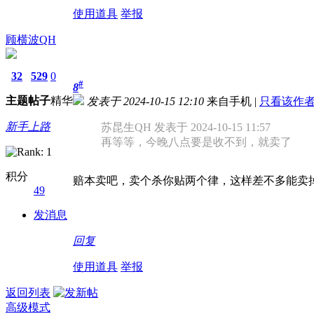
使用道具
举报
顾横波QH
32
529
0
#
8
主题
帖子
精华
发表于 2024-10-15 12:10
来自手机
|
只看该作
新手上路
苏昆生QH 发表于 2024-10-15 11:57
再等等，今晚八点要是收不到，就卖了
积分
赔本卖吧，卖个杀你贴两个律，这样差不多能卖
49
发消息
回复
使用道具
举报
返回列表
高级模式