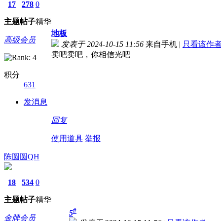
17
278
0
主题
帖子
精华
地板
高级会员
发表于 2024-10-15 11:56
来自手机
|
只看该作
卖吧卖吧，你相信光吧
积分
631
发消息
回复
使用道具
举报
陈圆圆QH
18
534
0
主题
帖子
精华
#
5
金牌会员