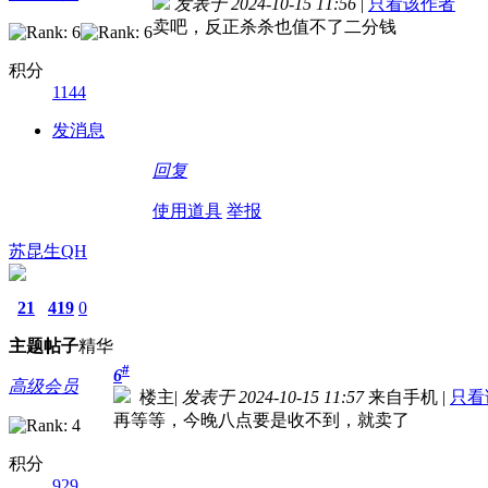
发表于 2024-10-15 11:56
|
只看该作者
卖吧，反正杀杀也值不了二分钱
积分
1144
发消息
回复
使用道具
举报
苏昆生QH
21
419
0
主题
帖子
精华
#
6
高级会员
楼主
|
发表于 2024-10-15 11:57
来自手机
|
只看
再等等，今晚八点要是收不到，就卖了
积分
929