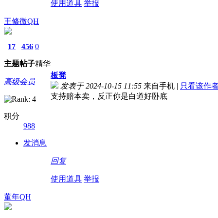
使用道具
举报
王修微QH
17
456
0
主题
帖子
精华
板凳
高级会员
发表于 2024-10-15 11:55
来自手机
|
只看该作
支持赔本卖，反正你是白道好卧底
积分
988
发消息
回复
使用道具
举报
董年QH