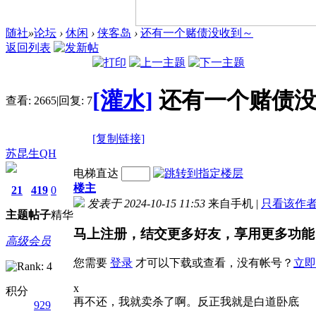
随社
»
论坛
›
休闲
›
侠客岛
›
还有一个赌债没收到～
返回列表
[灌水]
还有一个赌债
查看:
2665
|
回复:
7
[复制链接]
苏昆生QH
电梯直达
楼主
21
419
0
发表于 2024-10-15 11:53
来自手机
|
只看该作
主题
帖子
精华
马上注册，结交更多好友，享用更多功能
高级会员
您需要
登录
才可以下载或查看，没有帐号？
立即
x
积分
再不还，我就卖杀了啊。反正我就是白道卧底
929