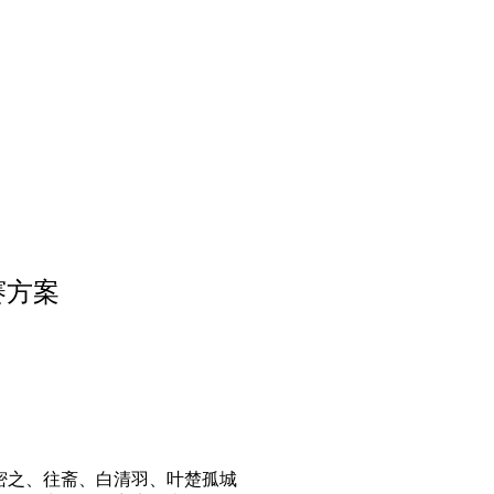
赛方案
密之、往斋、白清羽、叶楚孤城