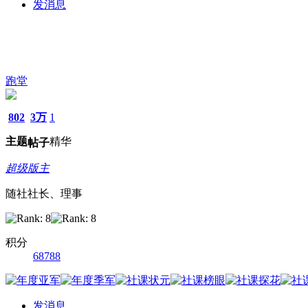
发消息
跑堂
802
3万
1
主题
精华
帖子
超级版主
随社社长、理事
积分
68788
发消息