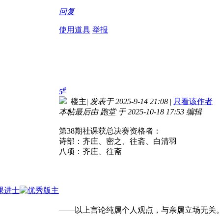
回复
使用道具
举报
#
5
楼主
|
发表于 2025-9-14 21:08
|
只看该作者
本帖最后由 跑堂 于 2025-10-18 17:53 编辑
第38期社课获总决赛资格者：
诗部：齐庄、密之、往斋、白清羽
八项：齐庄、往斋
——以上言论纯属个人观点，与亲属立场无关