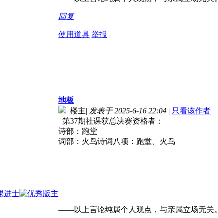
回复
使用道具
举报
地板
楼主
|
发表于 2025-6-16 22:04
|
只看该作者
第37期社课获总决赛资格者：
诗部：跑堂
词部：火鸟诗词八项：跑堂、火鸟
——以上言论纯属个人观点，与亲属立场无关