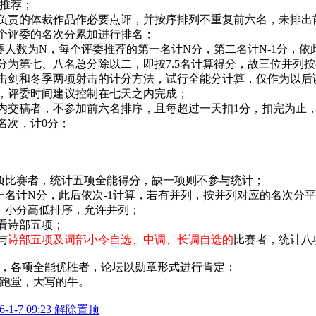
推荐；
所负责的体裁作品作必要点评，并按序排列不重复前六名，未排出
三个评委的名次分累加进行排名；
参赛人数为N，每个评委推荐的第一名计N分，第二名计N-1分，
分为第七、八名总分除以二，即按7.5名计算得分，故三位并列按
项击剑和冬季两项射击的计分方法，试行全能分计算，仅作为以
束，评委时间建议控制在七天之内完成；
间内交稿者，不参加前六名排序，且每超过一天扣1分，扣完为止
名次，计0分；
部五项比赛者，统计五项全能得分，缺一项则不参与统计；
第一名计N分，此后依次-1计算，若有并列，按并列对应的名次分
低、小分高低排序，允许并列；
看诗部五项；
与
诗部五项及词部小令自选、中调、长调自选的
比赛者，统计八
，各项全能优胜者，论坛以勋章形式进行肯定；
跑堂，大写的牛。
-1-7 09:23 解除置顶