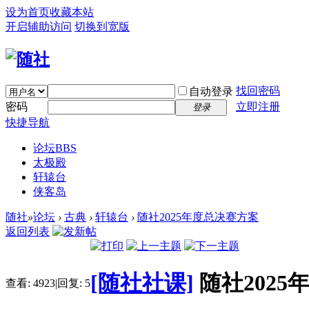
设为首页
收藏本站
开启辅助访问
切换到宽版
找回密码
自动登录
密码
立即注册
登录
快捷导航
论坛
BBS
太极殿
轩辕台
侠客岛
随社
»
论坛
›
古典
›
轩辕台
›
随社2025年度总决赛方案
返回列表
[随社社课]
随社202
查看:
4923
|
回复:
5