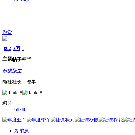
跑堂
802
3万
1
主题
精华
帖子
超级版主
随社社长、理事
积分
68788
发消息