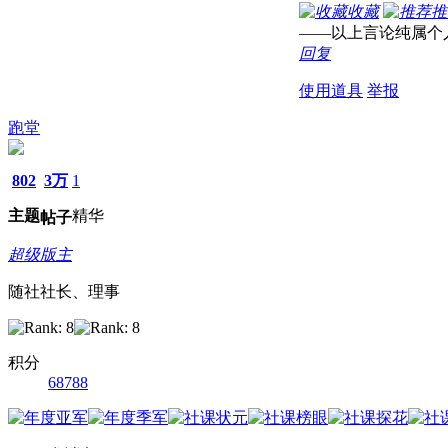
收藏
推
——以上言论纯属个
回复
使用道具
举报
跑堂
802
3万
1
主题
精华
帖子
超级版主
随社社长、理事
积分
68788