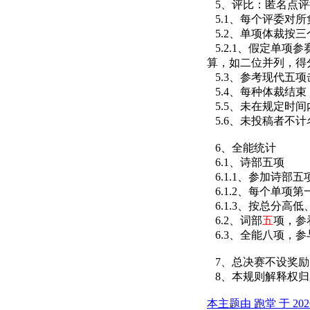
5、评比：匿名点评
5.1、每个评委对
5.2、单项体裁按
5.2.1、假定单项
算，如二位并列，得
5.3、参考现代五
5.4、每种体裁结
5.5、未在规定时
5.6、未投稿者不计
6、全能统计
6.1、诗部五项
6.1.1、参加诗
6.1.2、每个单项
6.1.3、按总分高
6.2、词部
五
项，参
6.3、全能八项，参
7、总决赛不设奖励
8、本规则解释权归
本主题由 跑堂 于 2026