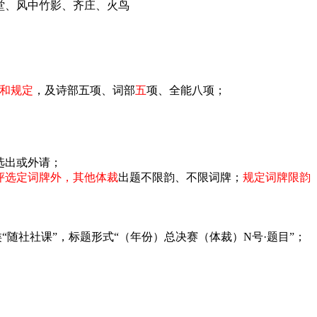
堂、风中竹影、齐庄、火鸟
和规定
，及诗部五项、词部
五
项、全能八项；
选出或外请；
评选定词牌外，其他体裁
出题不限韵、不限词牌；
规定词牌限韵
随社社课”，标题形式“（年份）总决赛（体裁）N号·题目”；