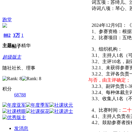
词五项：苏绮儿、浅
诗词八项：琴心、苏
跑堂
2024年12月9日：
1、参赛资格：根据
802
3万
1
2、比赛项目：五绝
主题
精华
帖子
3、组织机构：
3.1、主持人1名
超级版主
3.2、主评10名，
3.2.1、未获得
随社社长、理事
3.2.2、主评各负
与否，由主评确定；
3.2.3、副评负责1
积分
3.2.4、每种体裁
68788
3.3、收集人1名
4、比赛时间：
二十
4.1、主持人负责在
4.2、鼓励参赛者
发消息