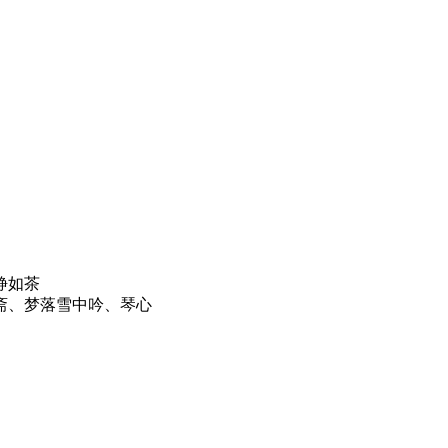
静如茶
斋、梦落雪中吟、琴心