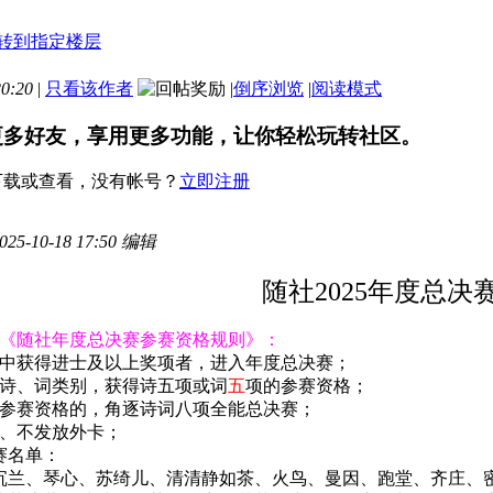
0:20
|
只看该作者
|
倒序浏览
|
阅读模式
更多好友，享用更多功能，让你轻松玩转社区。
下载或查看，没有帐号？
立即注册
-10-18 17:50 编辑
随社2025年度总决
《随社年度总决赛参赛资格规则》：
课中获得进士及以上奖项者，进入年度总决赛；
诗、词类别，获得诗五项或词
五
项的参赛资格；
参赛资格的，角逐诗词八项全能总决赛；
、不发放外卡；
赛名单：
沉兰、琴心、苏绮儿、清清静如茶、火鸟、曼因、跑堂、齐庄、