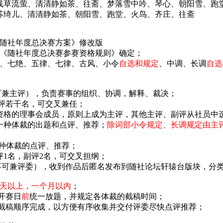
草流萤、清清静如茶、往斋、梦落雪中吟、琴心、朝阳雪、跑
绮儿、清清静如茶、朝阳雪、跑堂、火鸟、齐庄、往斋
《随社年度总
决赛方案》修改版
《随社年度总决赛参赛资格规则》确定；
、七绝、五律、七律、古风、小令
自选和规定
、中调、长调
自选
（可兼主评），负责赛事的组织、协调，解释、裁决；
副评若干名，可交叉兼任；
参赛资格的理事会成员，原则上成为主评，其他主评、副评从社员中
责一种体裁的出题和点评、推荐；
除词部小令规定、长调规定由主
-3种体裁的点评、推荐；
主评1名，副评2名，可交叉担纲；
（不可兼评委），收到作品后匿名发布到随社论坛轩辕台版块，分类“
天以上，一个月以内
；
开赛日
前
统一放题，并规定各体裁的截稿时间；
按截稿顺序完成，以方便有序收集并交付评委尽快点评推荐；