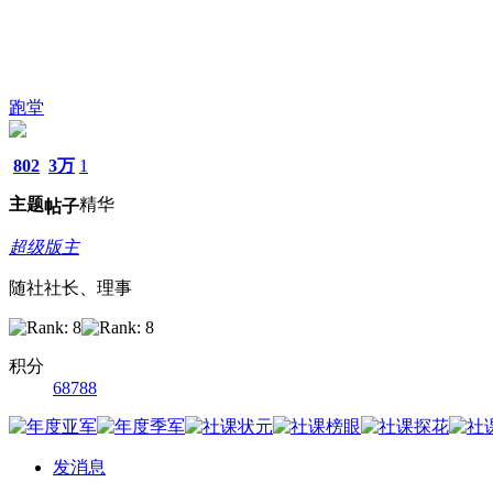
跑堂
802
3万
1
主题
精华
帖子
超级版主
随社社长、理事
积分
68788
发消息