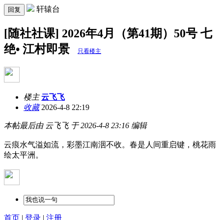
轩辕台
回复
[随社社课] 2026年4月（第41期）50号 七
绝• 江村即景
只看楼主
楼主
云飞飞
收藏
2026-4-8 22:19
本帖最后由 云飞飞 于 2026-4-8 23:16 编辑
云痕水气溢如流，彩墨江南洇不收。春是人间重启键，桃花雨
绘太平洲。
首页
|
登录
|
注册