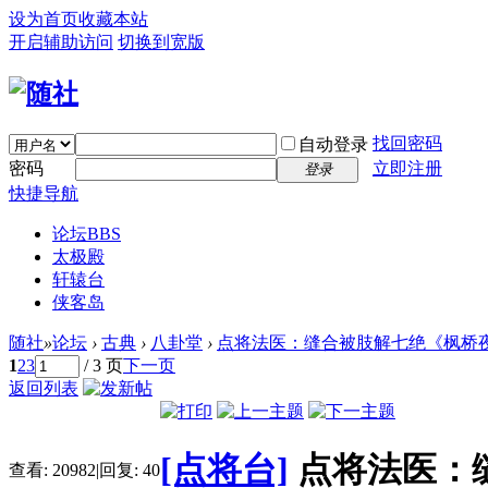
设为首页
收藏本站
开启辅助访问
切换到宽版
找回密码
自动登录
密码
立即注册
登录
快捷导航
论坛
BBS
太极殿
轩辕台
侠客岛
随社
»
论坛
›
古典
›
八卦堂
›
点将法医：缝合被肢解七绝《枫桥夜泊
1
2
3
/ 3 页
下一页
返回列表
[点将台]
点将法医：
查看:
20982
|
回复:
40