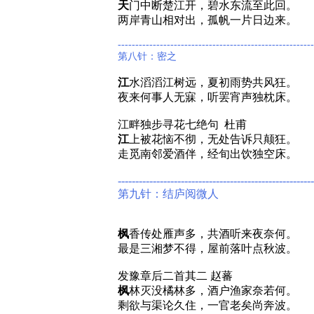
天
门中断楚江开，碧水东流至此回。
两岸青山相对出，孤帆一片日边来。
--------------------------------------------------------
第八针：密之
江
水滔滔江树远，夏初雨势共风狂。
夜来何事人无寐，听罢宵声独枕床。
江畔独步寻花七绝句 杜甫
江
上被花恼不彻，无处告诉只颠狂。
走觅南邻爱酒伴，经旬出饮独空床。
--------------------------------------------------------
第九针：结庐阅微人
枫
香传处雁声多，共酒听来夜奈何。
最是三湘梦不得，屋前落叶点秋波。
发豫章后二首其二 赵蕃
枫
林灭没橘林多，酒户渔家奈若何。
剩欲与渠论久住，一官老矣尚奔波。