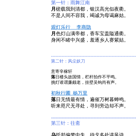
第一针：雨舞江南
月
槎载我到清都，银汉高光似夜衢。
不是人间不容我，竭诚为母谒麻姑。
观灯乐行 李商隐
月
色灯山满帝都，香车宝盖隘通衢。
身闲不睹中兴盛，羞逐乡人赛紫姑。
--------------------------------------------------------
第二针：风尘妖刀
意寄辛稼轩
落
日楼头故国情，栏杆拍作不平鸣。
挑灯谁谓廉颇老，挂壁吴钩尚有声。
初秋行圃_
杨万里
落
日无情最有情，遍催万树暮蝉鸣。
听来咫尺无寻处，寻到旁边却不声。
--------------------------------------------------------
第三针：往斋
乌
托邦偏梦中失，待戈多处讲风诗。