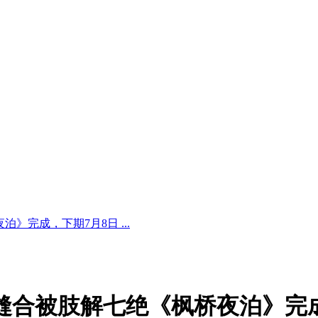
》完成，下期7月8日 ...
缝合被肢解七绝《枫桥夜泊》完成