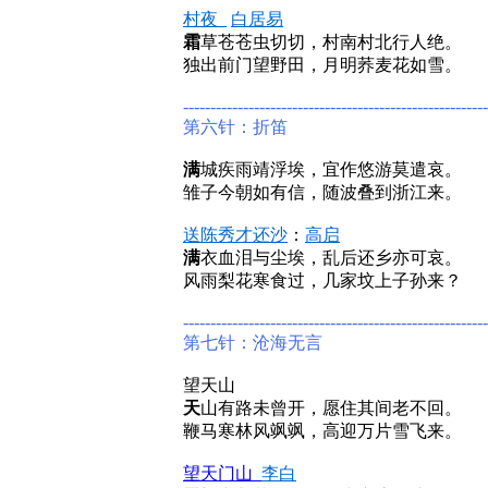
村夜_
白居易
霜
草苍苍虫切切，村南村北行人绝。
独出前门望野田，月明荞麦花如雪。
--------------------------------------------------------
第六针：折笛
满
城疾雨靖浮埃，宜作悠游莫遣哀。
雏子今朝如有信，随波叠到浙江来。
送陈秀才还沙
：
高启
满
衣血泪与尘埃，乱后还乡亦可哀。
风雨梨花寒食过，几家坟上子孙来？
--------------------------------------------------------
第七针：沧海无言
望天山
天
山有路未曾开，愿住其间老不回。
鞭马寒林风飒飒，高迎万片雪飞来。
望天门山_
李白