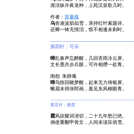
渥洼纵许眞龙种，上苑汉皇歌几时。
作者：
苏曼殊
乌
舍凌波肌似雪，亲持红叶索题诗。
还卿一钵无情泪，恨不相逢未剃时。
--------------------------------------------------------
第四针：可乐
啼
乱春声忘醉醒，几回杏雨冷云屏。
文长墨共步兵眼，可许相攒一处青。
闺怨 朱静庵
啼
鸟惊回晓梦醒，起来无力倚银屏。
蛾眉未得张郎画，羞见东风柳眼青。
--------------------------------------------------------
第五针：跑堂
霜
风掠鬓词清切，二十九年愁已绝。
倘使重翻甲骨文，人间未读应俱雪。