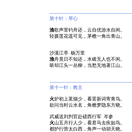
--------------------------------------------------------
第十针：琴心
渔
歌声里钓舟还，云自优游水自闲。
轻拨莲花遥可见，茅檐一角出青山。
沙溪江亭 杨万里
渔
舟竟日不知还，水碓无人也不闲。
斫却江头一丛柳，当愁无地著江山。
--------------------------------------------------------
第十一针：教主
火
炉初上茗烟少，看罢新词寄青鸟。
欲问当时云水名，角檐梦隐东方晓。
武威送刘判官赴碛西行军 岑参
火
山五月行人少，看君马去疾如鸟。
都护行营太白西，角声一动胡天晓。