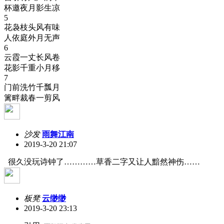
杯邀夜月影生凉
5
花袅枝头风有味
人依庭外月无声
6
云霞一丈长风卷
花影千重小月移
7
门前洗竹千瓢月
篱畔裁春一剪风
沙发
雨舞江南
2019-3-20 21:07
很久没玩诗钟了…………草香二字又让人黯然神伤……
板凳
云缈缈
2019-3-20 23:13