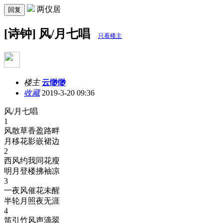
两仪居
回复
[诗钟] 风/月七唱
只看楼主
楼主
云缈缈
收藏
2019-3-20 09:36
风
/
月七唱
1
风散草香盈路畔
月移花影嵌裙边
2
西风约我同花瘦
明月登楼拂袖凉
3
一夜风催花未醒
半轮月照夜无涯
4
笛引竹风声滴翠