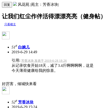
风花苑 |苑主：芳香冰块|
回复
让我们红尘作伴活得漂漂亮亮（健身帖）
只看楼主
#
51
白婉儿
2019-6-29 14:49
引用:
芳香冰块 发表于 2019-6-28 18:26
从记录饮食开始18天，减了3.4斤啊啊啊啊，这是
今天薄荷健康给我的惊喜。
好厉害，倾城快来看
#
52
芳香冰块
2019-6-29 15:24