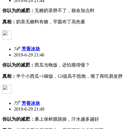
2019-6-29 21:44
你以为的减肥：
无糖奶茶胖不了，狠命加点料
真相：
奶茶无糖料有糖，芋圆布丁高热量
#
74
芳香冰块
2019-6-29 21:46
你以为的减肥：
西瓜当晚饭，还怕瘦得慢？
真相：
半个小西瓜=1碗饭，GI值高不抵饱，饿了再吃易发胖
#
75
芳香冰块
2019-6-29 21:49
你以为的减肥：
裹上保鲜膜跳操，汗水越多越好