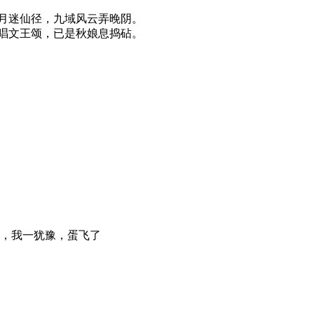
月迷仙径，九域风云弄晚阴。
唱文王颂，已是秋娘息捣砧。
，我一犹豫，蛋飞了