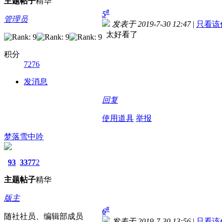
主题
帖子
精华
#
5
管理员
发表于 2019-7-30 12:47
|
只看该
太好看了
积分
7276
发消息
回复
使用道具
举报
梦落雪中吟
93
3377
2
主题
帖子
精华
版主
#
6
随社社员、编辑部成员
发表于 2019-7-30 13:56
|
只看该