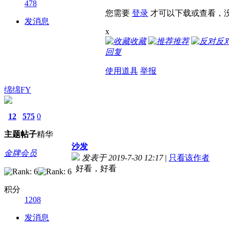
478
您需要
登录
才可以下载或查看，
发消息
x
收藏
推荐
反
回复
使用道具
举报
绵绵FY
12
575
0
主题
帖子
精华
沙发
金牌会员
发表于 2019-7-30 12:17
|
只看该作者
好看，好看
积分
1208
发消息