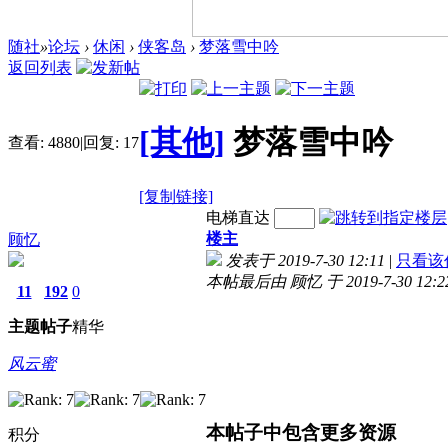
随社
»
论坛
›
休闲
›
侠客岛
›
梦落雪中吟
返回列表
[其他]
梦落雪中吟
查看:
4880
|
回复:
17
[复制链接]
电梯直达
楼主
顾忆
发表于 2019-7-30 12:11
|
只看该
本帖最后由 顾忆 于 2019-7-30 12:
11
192
0
主题
帖子
精华
风云蜜
本帖子中包含更多资源
积分