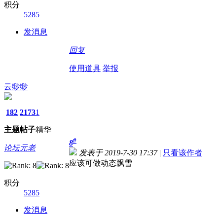
积分
5285
发消息
回复
使用道具
举报
云缈缈
182
2173
1
主题
帖子
精华
#
8
论坛元老
发表于 2019-7-30 17:37
|
只看该作者
应该可做动态飘雪
积分
5285
发消息