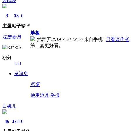
云晚晚
3
53
0
主题
帖子
精华
地板
注册会员
发表于 2019-7-30 12:36
来自手机
|
只看该作者
第二套更好看。
积分
133
发消息
回复
使用道具
举报
白婉儿
46
3711
0