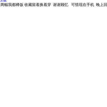
 两幅我都稀饭 收藏留着换着穿 谢谢顾忆 可惜现在手机 晚上