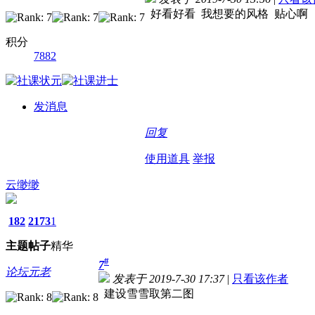
好看好看 我想要的风格 贴心啊
积分
7882
发消息
回复
使用道具
举报
云缈缈
182
2173
1
主题
帖子
精华
#
7
论坛元老
发表于 2019-7-30 17:37
|
只看该作者
建设雪雪取第二图