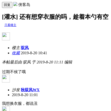
侠客岛
回复
[灌水] 还有想穿衣服的吗，趁着本勺有空
只看楼主
楼主
驭风
收藏
2019-8-20 10:41
本帖最后由 驭风 于 2019-8-20 11:11 编辑
过期不候了哦
沙发
秋荻风WX
2019-8-20 11:01
我想换衣服，都说丑