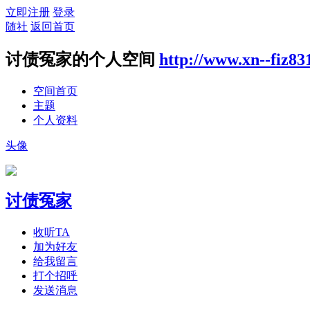
立即注册
登录
随社
返回首页
讨债冤家的个人空间
http://www.xn--fiz8
空间首页
主题
个人资料
头像
讨债冤家
收听TA
加为好友
给我留言
打个招呼
发送消息