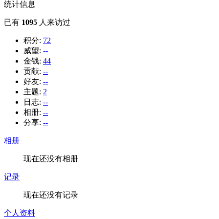
统计信息
已有
1095
人来访过
积分:
72
威望:
--
金钱:
44
贡献:
--
好友:
--
主题:
2
日志:
--
相册:
--
分享:
--
相册
现在还没有相册
记录
现在还没有记录
个人资料