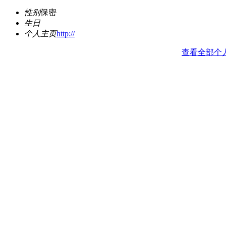
性别
保密
生日
个人主页
http://
查看全部个
动态
现在还没有动态
分享
现在还没有分享
日志
现在还没有日志
主题
穿衣秀一秀
我就来看看，顺便讨点债过年