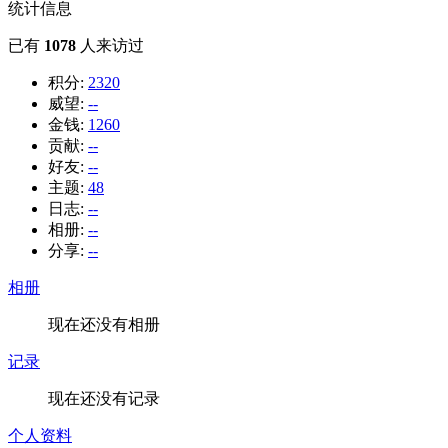
统计信息
已有
1078
人来访过
积分:
2320
威望:
--
金钱:
1260
贡献:
--
好友:
--
主题:
48
日志:
--
相册:
--
分享:
--
相册
现在还没有相册
记录
现在还没有记录
个人资料