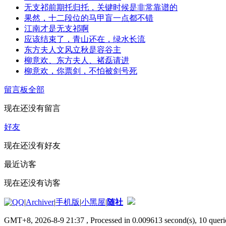
无支祁前期托归托，关键时候是非常靠谱的
果然，十二段位的马甲盲一点都不错
江南才是无支祁啊
应该结束了，青山还在，绿水长流
东方夫人文风立秋是容谷主
柳意欢、东方夫人、褚磊请进
柳意欢，你票剑，不怕被剑号死
留言板
全部
现在还没有留言
好友
现在还没有好友
最近访客
现在还没有访客
|
Archiver
|
手机版
|
小黑屋
|
随社
GMT+8, 2026-8-9 21:37
, Processed in 0.009613 second(s), 10 querie