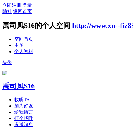
立即注册
登录
随社
返回首页
禹司凤S16的个人空间
http://www.xn--fiz
空间首页
主题
个人资料
头像
禹司凤S16
收听TA
加为好友
给我留言
打个招呼
发送消息