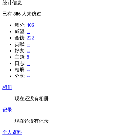
统计信息
已有
886
人来访过
积分:
406
威望:
--
金钱:
222
贡献:
--
好友:
--
主题:
8
日志:
--
相册:
--
分享:
--
相册
现在还没有相册
记录
现在还没有记录
个人资料