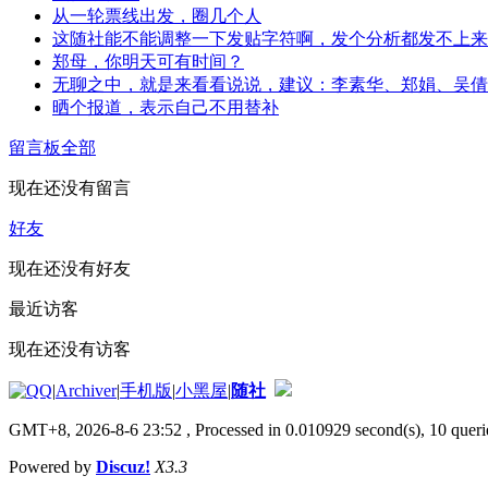
从一轮票线出发，圈几个人
这随社能不能调整一下发贴字符啊，发个分析都发不上来
郑母，你明天可有时间？
无聊之中，就是来看看说说，建议：李素华、郑娟、吴倩
晒个报道，表示自己不用替补
留言板
全部
现在还没有留言
好友
现在还没有好友
最近访客
现在还没有访客
|
Archiver
|
手机版
|
小黑屋
|
随社
GMT+8, 2026-8-6 23:52
, Processed in 0.010929 second(s), 10 querie
Powered by
Discuz!
X3.3