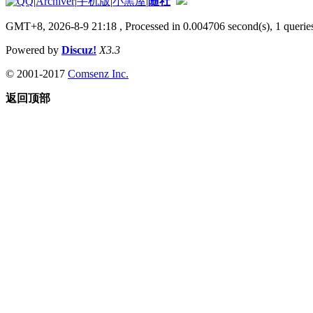
|
Archiver
|
手机版
|
小黑屋
|
随社
GMT+8, 2026-8-9 21:18
, Processed in 0.004706 second(s), 1 queries
Powered by
Discuz!
X3.3
© 2001-2017
Comsenz Inc.
返回顶部