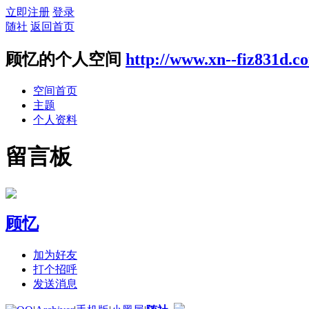
立即注册
登录
随社
返回首页
顾忆的个人空间
http://www.xn--fiz831d.c
空间首页
主题
个人资料
留言板
顾忆
加为好友
打个招呼
发送消息