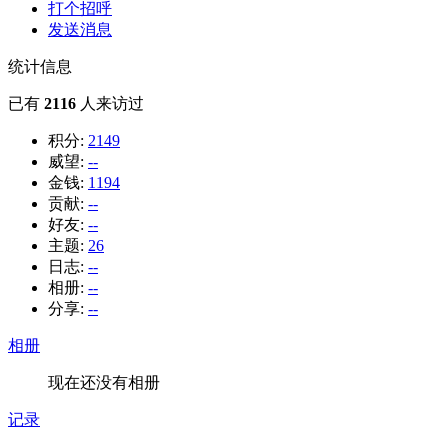
打个招呼
发送消息
统计信息
已有
2116
人来访过
积分:
2149
威望:
--
金钱:
1194
贡献:
--
好友:
--
主题:
26
日志:
--
相册:
--
分享:
--
相册
现在还没有相册
记录