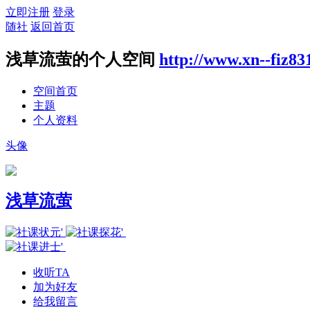
立即注册
登录
随社
返回首页
浅草流萤的个人空间
http://www.xn--fiz8
空间首页
主题
个人资料
头像
浅草流萤
收听TA
加为好友
给我留言