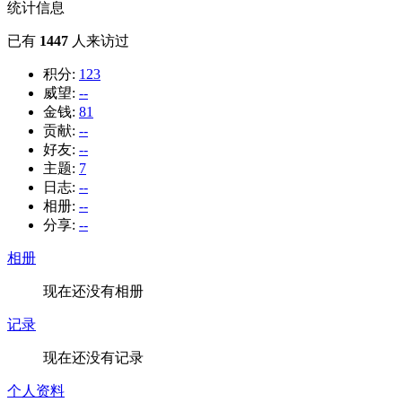
统计信息
已有
1447
人来访过
积分:
123
威望:
--
金钱:
81
贡献:
--
好友:
--
主题:
7
日志:
--
相册:
--
分享:
--
相册
现在还没有相册
记录
现在还没有记录
个人资料