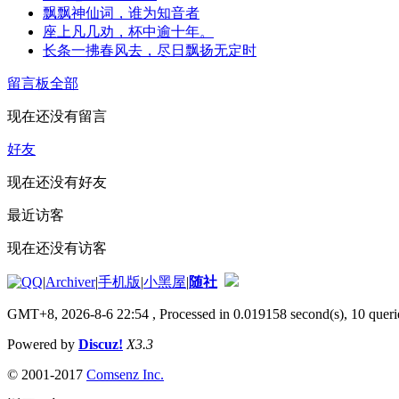
飘飘神仙词，谁为知音者
座上凡几劝，杯中逾十年。
长条一拂春风去，尽日飘扬无定时
留言板
全部
现在还没有留言
好友
现在还没有好友
最近访客
现在还没有访客
|
Archiver
|
手机版
|
小黑屋
|
随社
GMT+8, 2026-8-6 22:54
, Processed in 0.019158 second(s), 10 querie
Powered by
Discuz!
X3.3
© 2001-2017
Comsenz Inc.