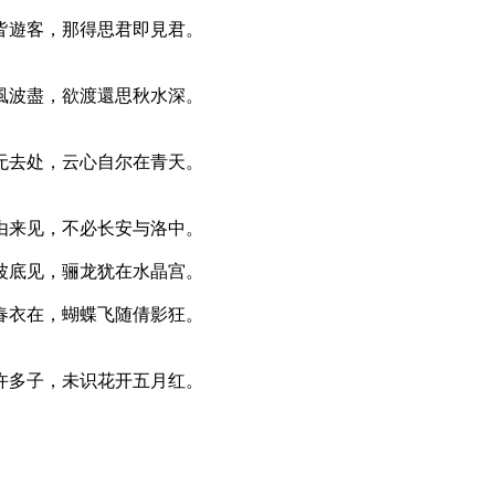
皆遊客，那得思君即見君。
風波盡，欲渡還思秋水深。
无去处，云心自尔在青天。
由来见，不必长安与洛中。
波底见，骊龙犹在水晶宫。
春衣在，蝴蝶飞随倩影狂。
许多子，未识花开五月红。