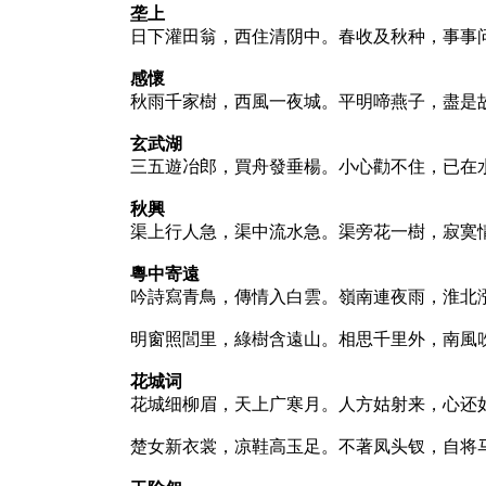
垄上
日下灌田翁，西住清阴中。春收及秋种，事事
感懷
秋雨千家樹，西風一夜城。平明啼燕子，盡是
玄武湖
三五遊冶郎，買舟發垂楊。小心勸不住，已在
秋興
渠上行人急，渠中流水急。渠旁花一樹，寂寞
粵中寄遠
吟詩寫青鳥，傳情入白雲。嶺南連夜雨，淮北
明窗照閭里，綠樹含遠山。相思千里外，南風
花城词
花城细柳眉，天上广寒月。人方姑射来，心还
楚女新衣裳，凉鞋高玉足。不著凤头钗，自将