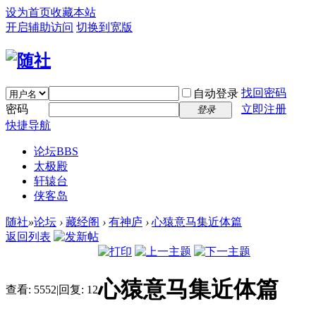
设为首页
收藏本站
开启辅助访问
切换到宽版
找回密码
自动登录
密码
立即注册
登录
快捷导航
论坛
BBS
太极殿
轩辕台
侠客岛
随社
»
论坛
›
藏经阁
›
有神庐
›
心猿意马集近体篇
返回列表
心猿意马集近体篇
查看:
5552
|
回复:
12