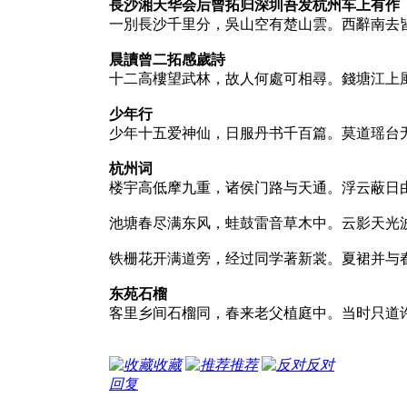
長沙湘天华会后
曾拓归深圳吾发
杭州车上有作
一別長沙千里分，吳山空有楚山雲。西辭南去
晨讀曾二拓感歲詩
十二高樓望武林，故人何處可相尋。錢塘江上
少年行
少年十五爱神仙，日服丹书千百篇。莫道瑶台
杭州词
楼宇高低摩九重，诸侯门路与天通。浮云蔽日
池塘春尽满东风，蛙鼓雷音草木中。云影天光
铁栅花开满道旁，经过同学著新裳。夏裙并与
东苑石榴
客里乡间石榴同，春来老父植庭中。当时只道
收藏
推荐
反对
回复