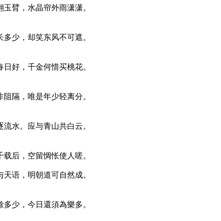
翻玉臂，水晶帘外雨潇潇。
长多少，却笑东风不可遮。
春日好，千金何惜买桃花。
非阻隔，唯是年少轻离分。
逐流水。应与青山共白云。
千载后，空留惆怅使人嗟。
与天语，明朝道可自然成。
餘多少，今日還須為樂多。