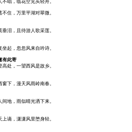
人不唱，临花空见买轻舟。
遮不住，万里平湖对翠微。
莫垂泪，且待游人歌采莲。
复坐起，忽忽风来自吟诗。
遂有此寄
登高处，一望西风是故乡。
西窗下，漫天风雨岭南春。
人间地，雨似晴光洒下来。
天上谪，潇潇风里堕身轻。