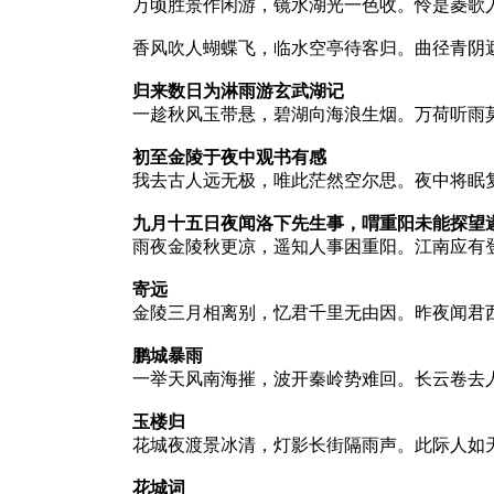
万顷胜景作闲游，镜水湖光一色收。怜是菱歌
香风吹人蝴蝶飞，临水空亭待客归。曲径青阴
归来数日为淋雨游玄武湖记
一趁秋风玉带悬，碧湖向海浪生烟。万荷听雨
初至金陵于夜中观书有感
我去古人远无极，唯此茫然空尔思。夜中将眠
九月十五日夜闻洛下先生事，喟重阳未能探望
雨夜金陵秋更凉，遥知人事困重阳。江南应有
寄远
金陵三月相离别，忆君千里无由因。昨夜闻君
鹏城暴雨
一举天风南海摧，波开秦岭势难回。长云卷去
玉楼归
花城夜渡景冰清，灯影长街隔雨声。此际人如
花城词