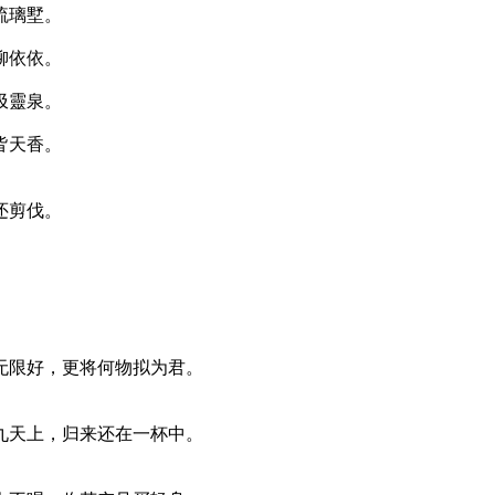
琉璃墅。
柳依依。
汲靈泉。
皆天香。
还剪伐。
无限好，更将何物拟为君。
九天上，归来还在一杯中。