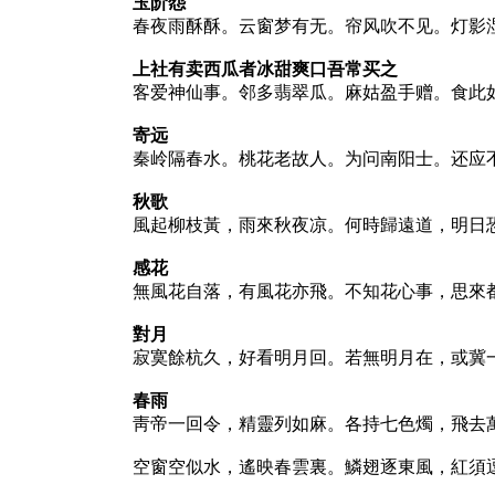
玉阶怨
春夜雨酥酥。云窗梦有无。帘风吹不见。灯影
上社有卖西瓜者冰甜爽口吾常买之
客爱神仙事。邻多翡翠瓜。麻姑盈手赠。食此
寄远
秦岭隔春水。桃花老故人。为问南阳士。还应
秋歌
風起柳枝黃，雨來秋夜凉。何時歸遠道，明日
感花
無風花自落，有風花亦飛。不知花心事，思來
對月
寂寞餘杭久，好看明月回。若無明月在，或冀
春雨
靑帝一回令，精靈列如麻。各持七色燭，飛去
空窗空似水，遙映春雲裏。鱗翅逐東風，紅須