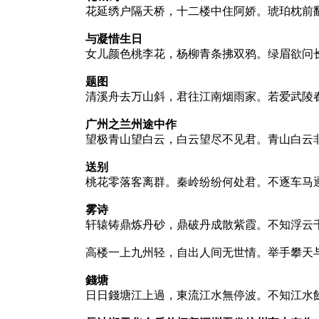
花延绣户隔天桥，十二楼中住阿娇。琥珀枕前
与凝惜生日
女儿颜色桃李花，杨柳青条拂双鸦。绿眉欲问
题图
清溪舟去万山斜，君往江南烟雨家。若爱武陵
广州之兰州途中作
望极青山望白云，白云望尽不见君。青山白云
送别
桃花零落客离群。秦岭纷纷何处君。不逐车马
雾诗
轩辕铸鼎炼丹砂，鼎破丹成散紫霞。不知浮云
高楼一上九州轻，自出人间无世情。举手攀天
錢塘
日日錢塘江上過，東流江水無停波。不知江水