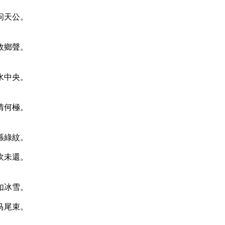
问天公。
故鄉聲。
水中央。
情何極。
漲綠紋。
吹未還。
如冰雪。
马尾束。