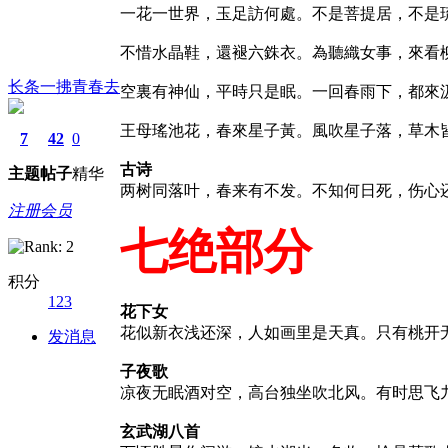
一花一世界，玉足訪何處。不是菩提居，不是
不惜水晶鞋，還褪六銖衣。為聽織女事，來看
长条一拂青春去
空裏有神仙，平時只是眠。一回春雨下，都來
王母瑤池花，春來星子黃。風吹星子落，草木
7
42
0
古诗
主题
帖子
精华
两树同落叶，春来有不发。不知何日死，伤心
注册会员
七绝部分
积分
123
花下女
花似新衣浅还深，人如画里是天真。只有桃开
发消息
子夜歌
凉夜无眠酒对空，高台独坐吹北风。有时思飞
玄武湖八首