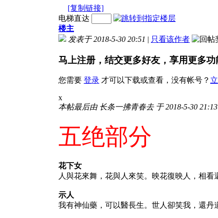
[复制链接]
电梯直达
楼主
发表于 2018-5-30 20:51
|
只看该作者
马上注册，结交更多好友，享用更多功
您需要
登录
才可以下载或查看，没有帐号？
立
x
本帖最后由 长条一拂青春去 于 2018-5-30 21:1
五绝部分
花下女
人與花來舞，花與人來笑。映花復映人，相看
示人
我有神仙藥，可以醫長生。世人卻笑我，還丹