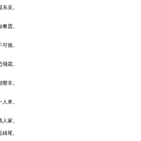
湿东吴。
如餐霞。
不可循。
恐飛霜。
都覺非。
一人來。
萬人家。
逗綠尾。