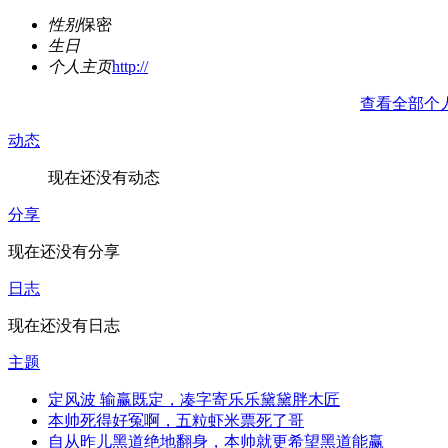
性别
保密
生日
个人主页
http://
查看全部个
动态
现在还没有动态
分享
现在还没有分享
日志
现在还没有日志
主题
定风波 输赢既定，凑字寄乐乐黛黛胖木匠
本帅死得好冤啊，五粒虾米票死了哥
自从昨儿黑道绝地翻身，本帅就更希望黑道能赢