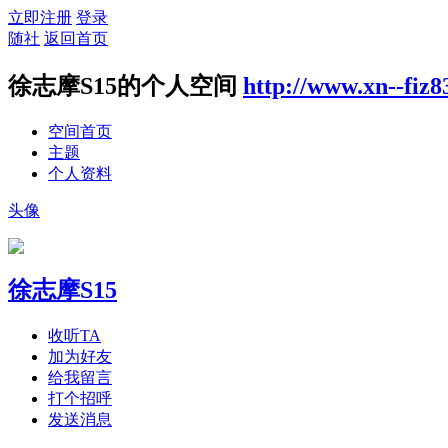
立即注册
登录
随社
返回首页
徐志摩S15的个人空间
http://www.xn--fiz
空间首页
主题
个人资料
头像
徐志摩S15
收听TA
加为好友
给我留言
打个招呼
发送消息