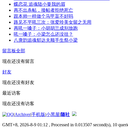
蝶恋花 追魂陆小曼我的眉
再不出杀帖，接帖者拒绝死亡
跟本帅一样做个马甲盲不好吗
路见不平吼三次：张爱玲美女留之无用
再吼一嗓子：小胡胡兰成别放跑
吼一嗓子：小梁怎么还没挂？
八庚韵追魂郁达夫顺手生祭小梁
留言板
全部
现在还没有留言
好友
现在还没有好友
最近访客
现在还没有访客
|
Archiver
|
手机版
|
小黑屋
|
随社
GMT+8, 2026-8-9 01:12
, Processed in 0.013507 second(s), 10 querie