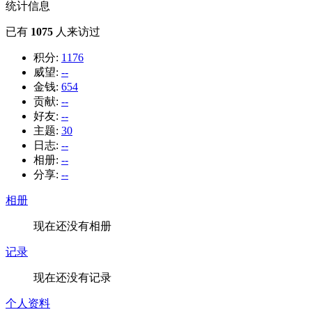
统计信息
已有
1075
人来访过
积分:
1176
威望:
--
金钱:
654
贡献:
--
好友:
--
主题:
30
日志:
--
相册:
--
分享:
--
相册
现在还没有相册
记录
现在还没有记录
个人资料