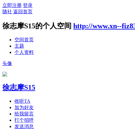
立即注册
登录
随社
返回首页
徐志摩S15的个人空间
http://www.xn--fiz
空间首页
主题
个人资料
头像
徐志摩S15
收听TA
加为好友
给我留言
打个招呼
发送消息