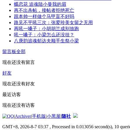
蝶恋花 追魂陆小曼我的眉
再不出杀帖，接帖者拒绝死亡
跟本帅一样做个马甲盲不好吗
路见不平吼三次：张爱玲美女留之无用
再吼一嗓子：小胡胡兰成别放跑
吼一嗓子：小梁怎么还没挂？
八庚韵追魂郁达夫顺手生祭小梁
留言板
全部
现在还没有留言
好友
现在还没有好友
最近访客
现在还没有访客
|
Archiver
|
手机版
|
小黑屋
|
随社
GMT+8, 2026-8-7 03:37
, Processed in 0.013056 second(s), 10 querie