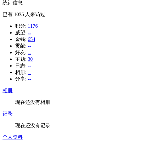
统计信息
已有
1075
人来访过
积分:
1176
威望:
--
金钱:
654
贡献:
--
好友:
--
主题:
30
日志:
--
相册:
--
分享:
--
相册
现在还没有相册
记录
现在还没有记录
个人资料