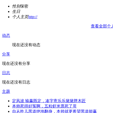
性别
保密
生日
个人主页
http://
查看全部个
动态
现在还没有动态
分享
现在还没有分享
日志
现在还没有日志
主题
定风波 输赢既定，凑字寄乐乐黛黛胖木匠
本帅死得好冤啊，五粒虾米票死了哥
自从昨儿黑道绝地翻身，本帅就更希望黑道能赢