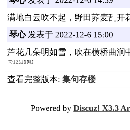
满地白云吹不起，野田荞麦乱开
琴心
发表于 2022-12-6 15:00
芦花几朵明如雪，吹在横桥曲涧
页:
1
2
3
4
5
[6]
7
查看完整版本:
集句存楼
Powered by
Discuz! X3.3 Ar