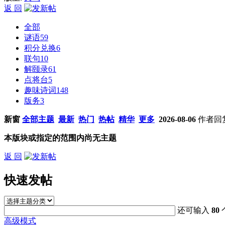
返 回
全部
谜语
59
积分兑换
6
联句
10
解颐录
61
点将台
5
趣味诗词
148
版务
3
新窗
全部主题
最新
热门
热帖
精华
更多
2026-08-06
作者
回
本版块或指定的范围内尚无主题
返 回
快速发帖
还可输入
80
高级模式