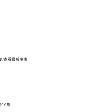
复/查看
最后发表
个字符