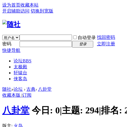
设为首页
收藏本站
开启辅助访问
切换到宽版
找回密码
自动登录
密码
立即注册
登录
快捷导航
论坛
BBS
太极殿
轩辕台
侠客岛
随社
»
论坛
›
古典
›
八卦堂
收藏本版
|
订阅
八卦堂
今日:
0
|
主题:
294
|
排名:
版主:
火鸟