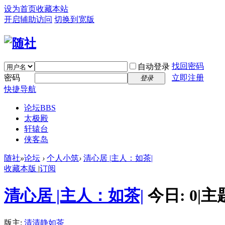
设为首页
收藏本站
开启辅助访问
切换到宽版
找回密码
自动登录
密码
立即注册
登录
快捷导航
论坛
BBS
太极殿
轩辕台
侠客岛
随社
»
论坛
›
个人小筑
›
清心居 |主人：如茶|
收藏本版
|
订阅
清心居 |主人：如茶|
今日:
0
|
主
版主:
清清静如茶