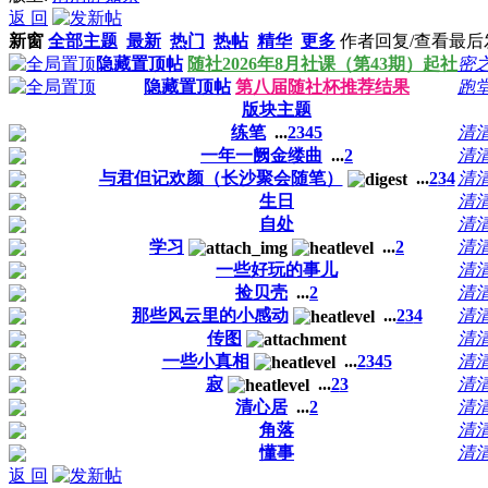
返 回
新窗
全部主题
最新
热门
热帖
精华
更多
作者
回复/查看
最后
隐藏置顶帖
随社2026年8月社课（第43期）起社
密
隐藏置顶帖
第八届随社杯推荐结果
跑
版块主题
练笔
...
2
3
4
5
清
一年一阙金缕曲
...
2
清
与君但记欢颜（长沙聚会随笔）
...
2
3
4
清
生日
清
自处
清
学习
...
2
清
一些好玩的事儿
清
捡贝壳
...
2
清
那些风云里的小感动
...
2
3
4
清
传图
清
一些小真相
...
2
3
4
5
清
寂
...
2
3
清
清心居
...
2
清
角落
清
懂事
清
返 回