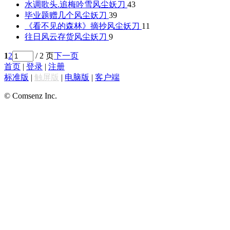
水调歌头.追梅吟雪
风尘妖刀
43
毕业题赠几个
风尘妖刀
39
《看不见的森林》摘抄
风尘妖刀
11
往日风云存货
风尘妖刀
9
1
2
/ 2 页
下一页
首页
|
登录
|
注册
标准版
|
触屏版
|
电脑版
|
客户端
© Comsenz Inc.