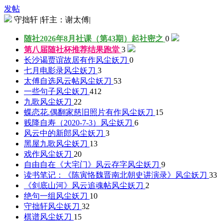
发帖
守拙轩 |轩主：谢太傅|
随社2026年8月社课（第43期）起社
密之
0
第八届随社杯推荐结果
跑堂
3
长沙谒贾谊故居有作
风尘妖刀
0
七月电影录
风尘妖刀
3
太傅自选风云帖
风尘妖刀
53
一些句子
风尘妖刀
412
九歌
风尘妖刀
22
蝶恋花.偶翻家慈旧照片有作
风尘妖刀
15
贱降自寿（2020-7-3）
风尘妖刀
6
风云中的新郎
风尘妖刀
3
黑屋九歌
风尘妖刀
13
戏作
风尘妖刀
20
自由自在《大宅门》风云存字
风尘妖刀
9
读书笔记：《陈寅恪魏晋南北朝史讲演录》
风尘妖刀
33
《剑底山河》风云追魂帖
风尘妖刀
2
绝句一组
风尘妖刀
10
守拙轩
风尘妖刀
32
棋谱
风尘妖刀
15