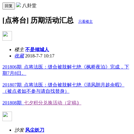
八卦堂
回复
[点将台] 历期活动汇总
只看楼主
楼主
不是倾城人
收藏
2018-7-7 10:17
201806期 点将法医：缝合被肢解七绝《枫桥夜泊》完成，下
期7月8日。
201807期 点将法医：缝合被肢解七绝《清风朗月趁余暇》
（被点者如不参与请自找替身）
201808期
七夕积分兑换活动（定稿
）
沙发
风尘妖刀