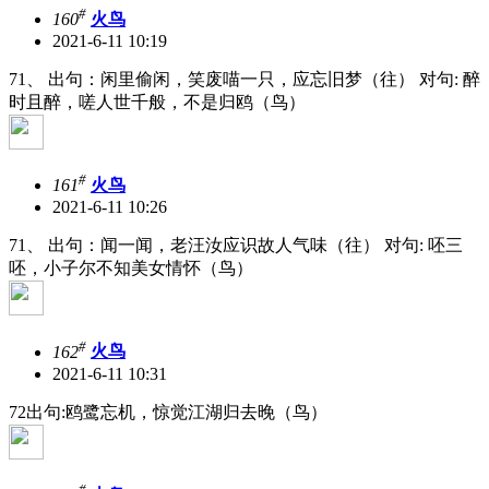
#
160
火鸟
2021-6-11 10:19
71、 出句：闲里偷闲，笑废喵一只，应忘旧梦（往） 对句: 醉
时且醉，嗟人世千般，不是归鸥（鸟）
#
161
火鸟
2021-6-11 10:26
71、 出句：闻一闻，老汪汝应识故人气味（往） 对句: 呸三
呸，小子尔不知美女情怀（鸟）
#
162
火鸟
2021-6-11 10:31
72出句:鸥鹭忘机，惊觉江湖归去晚（鸟）