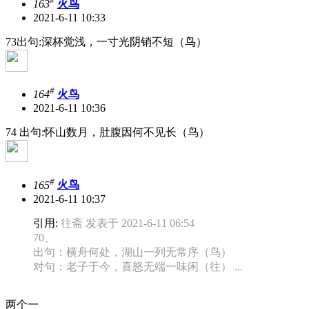
#
163
火鸟
2021-6-11 10:33
73出句:深杯觉浅，一寸光阴销不短（鸟）
#
164
火鸟
2021-6-11 10:36
74 出句:怀山数月，肚腹因何不见长（鸟）
#
165
火鸟
2021-6-11 10:37
引用:
往斋 发表于 2021-6-11 06:54
70、
出句：横舟何处，湖山一列无常序（鸟）
对句：老子于今，喜怒无端一味闲（往） ...
两个一