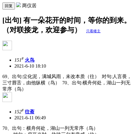
两仪居
回复
[出句] 有一朵花开的时间，等你的到来。
（对联接龙，欢迎参与）
只看楼主
#
151
火鸟
2021-6-10 18:10
69、出句:尘化泥，满城风雨，未改本质（往） 对句:人言畏，
三寸唇舌，由他纵横（鸟） 70、出句:横舟何处，湖山一列无
常序（鸟）
#
152
往斋
2021-6-11 06:49
70、出句：横舟何处，湖山一列无常序（鸟）