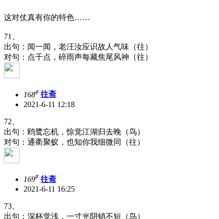
这对仗真有你的特色……
71、
出句：闻一闻，老汪汝应识故人气味（往）
对句：点千点，碎雨声每藏焦尾风神（往）
#
168
往斋
2021-6-11 12:18
72、
出句：鸥鹭忘机，惊觉江湖归去晚（鸟）
对句：通衢聚蚁，也知你我细微同（往）
#
169
往斋
2021-6-11 16:25
73、
出句：深杯觉浅，一寸光阴销不短（鸟）