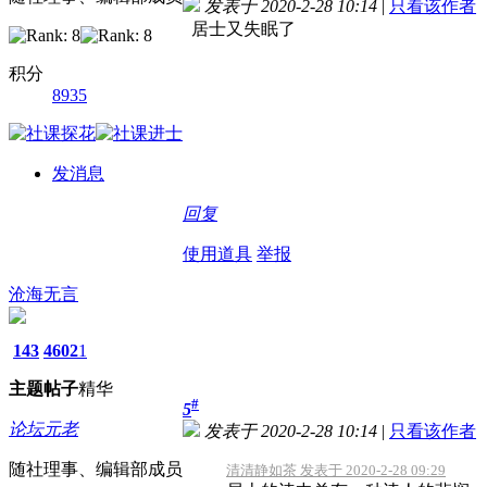
发表于 2020-2-28 10:14
|
只看该作者
居士又失眠了
积分
8935
发消息
回复
使用道具
举报
沧海无言
143
4602
1
主题
帖子
精华
#
5
论坛元老
发表于 2020-2-28 10:14
|
只看该作者
随社理事、编辑部成员
清清静如茶 发表于 2020-2-28 09:29