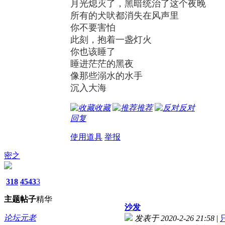
月光熄灭了，黑暗统治了这个夜晚
所有的犬吠都消失在风声里
你不要害怕
此刻，抱着一盏灯火
你也该睡了
睡进茫茫的黑夜
像那些溺水的水手
沉入大海
收藏
推荐
反对
回复
使用道具
举报
密之
318
4543
3
主题
帖子
精华
沙发
论坛元老
发表于 2020-2-26 21:58
|