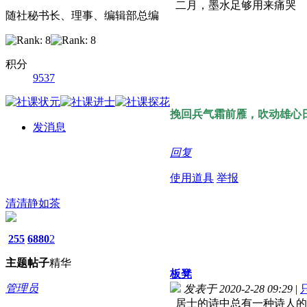
二月，墨水足够用来痛哭
随社秘书长、理事、编辑部总编
积分
9537
挽回兵气霜前雁，吹动雄心
发消息
回复
使用道具
举报
清清静如茶
255
6880
2
主题
帖子
精华
板凳
管理员
发表于 2020-2-28 09:29
|
居士的诗中总有一种诗人的