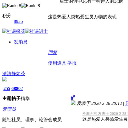
居士的诗中总有一种诗人的悲悯
积分
这是热爱人类热爱生灵万物的表现
8935
发消息
回复
使用道具
举报
清清静如茶
255
6880
2
#
6
主题
帖子
精华
发表于 2020-2-28 20:12
|
管理员
沧海无言 发表于 2020-2-28 1
这是热爱人类热爱生灵
随社社员、理事、论管会成员