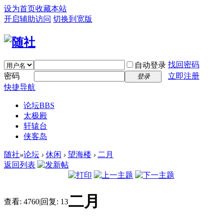
设为首页
收藏本站
开启辅助访问
切换到宽版
找回密码
自动登录
密码
立即注册
登录
快捷导航
论坛
BBS
太极殿
轩辕台
侠客岛
随社
»
论坛
›
休闲
›
望海楼
›
二月
返回列表
二月
查看:
4760
|
回复:
13