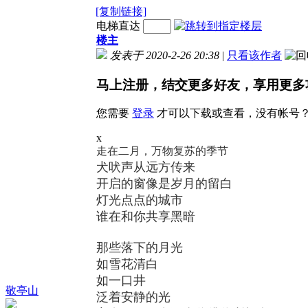
[复制链接]
电梯直达
楼主
发表于 2020-2-26 20:38
|
只看该作者
马上注册，结交更多好友，享用更多
您需要
登录
才可以下载或查看，没有帐号
x
走在二月，万物复苏的季节
犬吠声从远方传来
开启的窗像是岁月的留白
灯光点点的城市
谁在和你共享黑暗
那些落下的月光
如雪花清白
如一口井
敬亭山
泛着安静的光