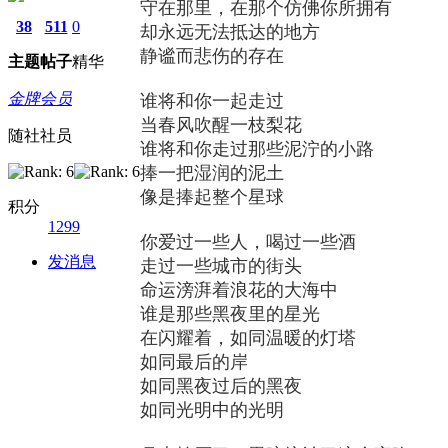
守在那里，在那个仿佛你所拥有
38
511
0
却永远无法抵达的地方
静谧而悲伤的存在
主题
帖子
精华
金牌会员
谁将和你一起走过
当春风吹醒一枝梨花
随社社员
谁将和你走过那些泥泞的小路
捧一把湿润的泥土
像是捧起整个星球
积分
1299
你爱过一些人，喝过一些酒
发消息
走过一些城市的街头
命运滂湃着浪花的大海中
谁是那些黑夜里的星光
在闪耀着，如同温暖的灯塔
如同最后的岸
如同黑夜过后的黑夜
如同光明中的光明