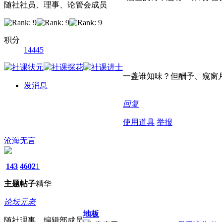
随社社员、理事、论管会成员
积分
14445
一盏谁知味？但酬予、窥窗
发消息
回复
使用道具
举报
沧海无言
143
4602
1
主题
帖子
精华
论坛元老
地板
随社理事、编辑部成员