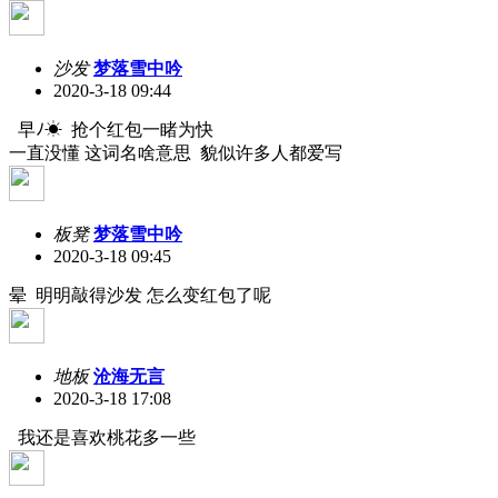
沙发
梦落雪中吟
2020-3-18 09:44
早ﾉ☀ 抢个红包一睹为快
一直没懂 这词名啥意思 貌似许多人都爱写
板凳
梦落雪中吟
2020-3-18 09:45
晕 明明敲得沙发 怎么变红包了呢
地板
沧海无言
2020-3-18 17:08
我还是喜欢桃花多一些