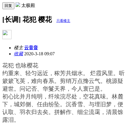
太极殿
回复
[长调] 花犯 樱花
只看楼主
楼主
云音音
收藏
2020-3-18 09:07
花犯 也咏樱花
约重来、轻匀远近，秾芳共烟水。 烂霞风里。听
簌簌飞英，难向春系。剪绡万点搀云气。桃源疑
避世。问记否、华鬘天界，今人寰已是。
初心比并月纯明，纤埃浣尽处，空花真味。林麓
下，城郊侧、任由纷坠。沉香雪、与埋旧梦，便
认取、羽衣归去矣。拼解作、细尘流霭，清晨馀
露泪。