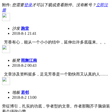
附件:
您需要
登录
才可以下载或查看附件。没有帐号？
立即注
册
沙发
跑堂
2018-8-1 21:41
芳香有心，能从一个小小的结中，延伸出许多底蕴来。。。
板凳
雨舞江南
2018-8-2 00:43
文章涉及资料挺多，足见芳香是一个勤快而又认真的人……
地板
若邻
2018-8-2 13:00
旁征博引，扎实的功底，学者型的文章。作者那颗芥子脑袋装
着个须弥山赞