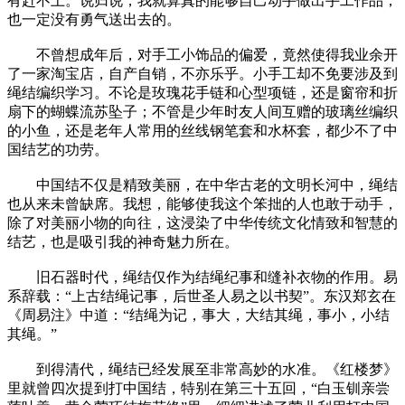
有赶不上。说归说，我就算真的能够自己动手做出手工作品，
也一定没有勇气送出去的。
不曾想成年后，对手工小饰品的偏爱，竟然使得我业余开
了一家淘宝店，自产自销，不亦乐乎。小手工却不免要涉及到
绳结编织学习。不论是玫瑰花手链和心型项链，还是窗帘和折
扇下的蝴蝶流苏坠子；不管是少年时友人间互赠的玻璃丝编织
的小鱼，还是老年人常用的丝线钢笔套和水杯套，都少不了中
国结艺的功劳。
中国结不仅是精致美丽，在中华古老的文明长河中，绳结
也从来未曾缺席。我想，能够使我这个笨拙的人也敢于动手，
除了对美丽小物的向往，这浸染了中华传统文化情致和智慧的
结艺，也是吸引我的神奇魅力所在。
旧石器时代，绳结仅作为结绳纪事和缝补衣物的作用。易
系辞载：“上古结绳记事，后世圣人易之以书契”。东汉郑玄在
《周易注》中道：“结绳为记，事大，大结其绳，事小，小结
其绳。”
到得清代，绳结已经发展至非常高妙的水准。《红楼梦》
里就曾四次提到打中国结，特别在第三十五回，“白玉钏亲尝