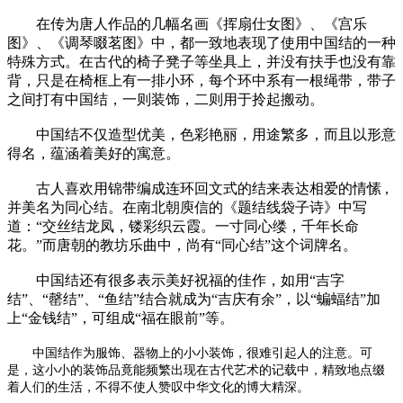
在传为唐人作品的几幅名画《挥扇仕女图》、《宫乐
图》、《调琴啜茗图》中，都一致地表现了使用中国结的一种
特殊方式。在古代的椅子凳子等坐具上，并没有扶手也没有靠
背，只是在椅框上有一排小环，每个环中系有一根绳带，带子
之间打有中国结，一则装饰，二则用于拎起搬动。
中国结不仅造型优美，色彩艳丽，用途繁多，而且以形意
得名，蕴涵着美好的寓意。
古人喜欢用锦带编成连环回文式的结来表达相爱的情愫 ,
并美名为同心结。在南北朝庾信的《题结线袋子诗》中写
道：“交丝结龙凤，镂彩织云霞。一寸同心缕，千年长命
花。”而唐朝的教坊乐曲中，尚有“同心结”这个词牌名。
中国结还有很多表示美好祝福的佳作，如用“吉字
结”、“罄结”、“鱼结”结合就成为“吉庆有余”，以“蝙蝠结”加
上“金钱结”，可组成“福在眼前”等。
中国结作为服饰、器物上的小小装饰，很难引起人的注意。可
是，这小小的装饰品竟能频繁出现在古代艺术的记载中，精致地点缀
着人们的生活，不得不使人赞叹中华文化的博大精深。