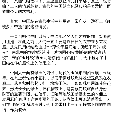
穗子，又赌气给铰掉了。这里宝钗让莺儿打个络子笼上，也暗
喻了三人的情感纠葛。古代的中国结文化经典的是表爱情，而
并非今天的求吉利。
其实，中国结在古代生活中的用途非常广泛，远不止《红
楼梦》中提到的这些情况。
一直到明代中叶以后，中原地区的人们才在服饰上普遍使
用纽扣，在此之前，人们一直主要是靠长长的衣带来系束衣
服。从先民用绳结盘曲成“S”形饰于腰间始，历经了周的“绶
带”，南北朝的“腰间双绮带，梦为同心结”到盛唐的“披帛结
绶”、宋的“玉环绶”直至明清旗袍上的“盘扣”，无不显示了中
国结在传统服饰上的使用之广。
中国人一向有佩玉的习惯，历代的玉佩形制如玉璜、玉珑
等。在其上都钻有小圆孔，以便于穿过线绳将这些玉佩系在衣
服上。从春秋时代起，把一块块玉佩、一条条珠串用绦带穿起
来，形成长长的佩饰，挂在腰带上，是贵族们炫耀自己身份、
财富的重要手段。在信阳、江陵等地战国楚墓出土的木俑上，
就用彩绘表现了这种华丽的玉佩，从彩绘上可以清楚看出，人
们在用绦带穿系珠玉时，会用绦带打出一个个样式不同的中国
结，作为装饰。