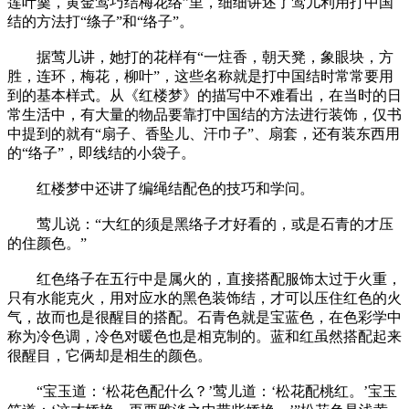
莲叶羹，黄金莺巧结梅花络”里，细细讲述了莺儿利用打中国
结的方法打“绦子”和“络子”。
据莺儿讲，她打的花样有“一炷香，朝天凳，象眼块，方
胜，连环，梅花，柳叶”，这些名称就是打中国结时常常要用
到的基本样式。从《红楼梦》的描写中不难看出，在当时的日
常生活中，有大量的物品要靠打中国结的方法进行装饰，仅书
中提到的就有“扇子、香坠儿、汗巾子”、扇套，还有装东西用
的“络子”，即线结的小袋子。
红楼梦中还讲了编绳结配色的技巧和学问。
莺儿说：“大红的须是黑络子才好看的，或是石青的才压
的住颜色。”
红色络子在五行中是属火的，直接搭配服饰太过于火重，
只有水能克火，用对应水的黑色装饰结，才可以压住红色的火
气，故而也是很醒目的搭配。石青色就是宝蓝色，在色彩学中
称为冷色调，冷色对暖色也是相克制的。蓝和红虽然搭配起来
很醒目，它俩却是相生的颜色。
“宝玉道：‘松花色配什么？’莺儿道：‘松花配桃红。’宝玉