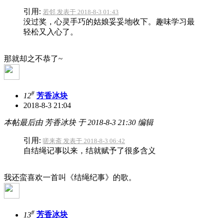
引用:
若邻 发表于 2018-8-3 01:43
没过奖，心灵手巧的姑娘妥妥地收下。趣味学习最
轻松又入心了。
那就却之不恭了~
#
12
芳香冰块
2018-8-3 21:04
本帖最后由 芳香冰块 于 2018-8-3 21:30 编辑
引用:
嗟来斋 发表于 2018-8-3 06:42
自结绳记事以来，结就赋予了很多含义
我还蛮喜欢一首叫《结绳纪事》的歌。
#
13
芳香冰块