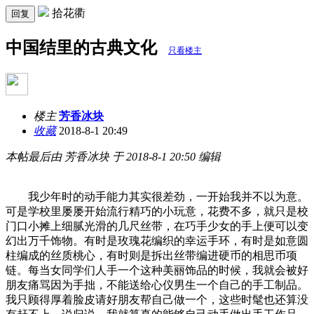
拾花衢
回复
中国结里的古典文化
只看楼主
楼主
芳香冰块
收藏
2018-8-1 20:49
本帖最后由 芳香冰块 于 2018-8-1 20:50 编辑
我少年时的动手能力其实很差劲，一开始我并不以为意。
可是学校里屡屡开始流行精巧的小玩意，花费不多，就只是校
门口小摊上细腻光滑的几尺丝带，在巧手少女的手上便可以变
幻出万千饰物。有时是玫瑰花编织的幸运手环，有时是如意圆
柱编成的丝质桃心，有时则是拆出丝带编进硬币的相思币项
链。每当女同学们人手一个这种美丽饰品的时候，我就会被好
朋友痛骂因为手拙，不能送给心仪男生一个自己的手工制品。
我只顾得厚着脸皮请好朋友帮自己做一个，这些时髦也还算没