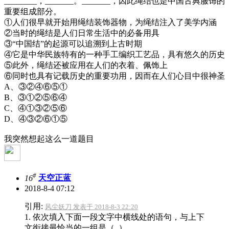
________，_______。_______，因此绳结也是中国古典服饰的
重要组成部分。
①人们很早就开始用绳结装饰器物，为绳结注入了美学内涵
②当时的绳结是人们日常生活中的必备用具
③“中国结”的起源可以追溯到上古时期
④它是中华民族特有的一种手工编织工艺品，具有悠久的历史
⑤此外，绳结还被应用在人们的衣着、佩饰上
⑥同时也具有记载历史的重要功用，因而在人们心目中很神圣
A、③②④⑥⑤①
B、③①②⑤⑥④
C、④①③②⑤⑥
D、④③②⑥①⑤
我突然想起这么一道题目
#
16
天空正蓝
2018-8-4 07:12
引用:
风尘妖刀 发表于 2018-8-3 22:20
1. 依次填入下面一段文字中横线处的语句，与上下
文衔接最恰当的一组是（ ）