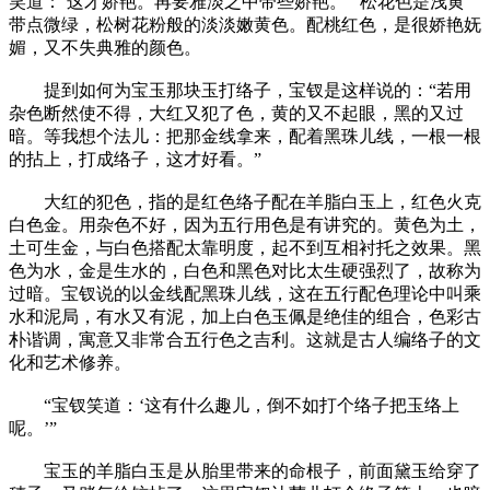
笑道：‘这才娇艳。再要雅淡之中带些娇艳。’”松花色是浅黄
带点微绿，松树花粉般的淡淡嫩黄色。配桃红色，是很娇艳妩
媚，又不失典雅的颜色。
提到如何为宝玉那块玉打络子，宝钗是这样说的：“若用
杂色断然使不得，大红又犯了色，黄的又不起眼，黑的又过
暗。等我想个法儿：把那金线拿来，配着黑珠儿线，一根一根
的拈上，打成络子，这才好看。”
大红的犯色，指的是红色络子配在羊脂白玉上，红色火克
白色金。用杂色不好，因为五行用色是有讲究的。黄色为土，
土可生金，与白色搭配太靠明度，起不到互相衬托之效果。黑
色为水，金是生水的，白色和黑色对比太生硬强烈了，故称为
过暗。宝钗说的以金线配黑珠儿线，这在五行配色理论中叫乘
水和泥局，有水又有泥，加上白色玉佩是绝佳的组合，色彩古
朴谐调，寓意又非常合五行色之吉利。这就是古人编络子的文
化和艺术修养。
“宝钗笑道：‘这有什么趣儿，倒不如打个络子把玉络上
呢。’”
宝玉的羊脂白玉是从胎里带来的命根子，前面黛玉给穿了