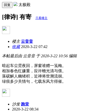
太极殿
回复
[律诗] 有寄
只看楼主
楼主
云音音
收藏
2020-3-22 07:42
本帖最后由 云音音 于 2020-3-22 10:56 编辑
暗起车尘霓夜回，屏窗谁赠一笺梅。
相加春色红嫌重，应许蟾光清与偎。
落砚解人幽绪积，近禅将世溯流徊。
绿痕多少关情句，七载东风方得催。
沙发
跑堂
2020-3-22 08:34