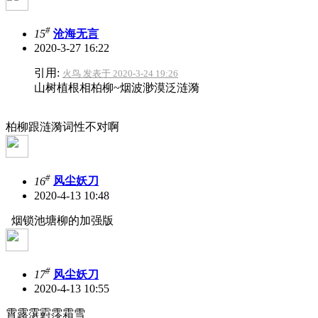
#
15
沧海无言
2020-3-27 16:22
引用:
火鸟 发表于 2020-3-24 19:26
山树植根相柏柳~烟波渺漠泛涟漪
柏柳跟涟漪词性不对啊
#
16
风尘妖刀
2020-4-13 10:48
烟锁池塘柳的加强版
#
17
风尘妖刀
2020-4-13 10:55
霄露霮䨴霗霜雪