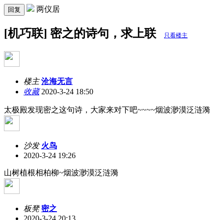
两仪居
回复
[机巧联] 密之的诗句，求上联
只看楼主
楼主
沧海无言
收藏
2020-3-24 18:50
太极殿发现密之这句诗，大家来对下吧~~~~烟波渺漠泛涟漪
沙发
火鸟
2020-3-24 19:26
山树植根相柏柳~烟波渺漠泛涟漪
板凳
密之
2020-3-24 20:13