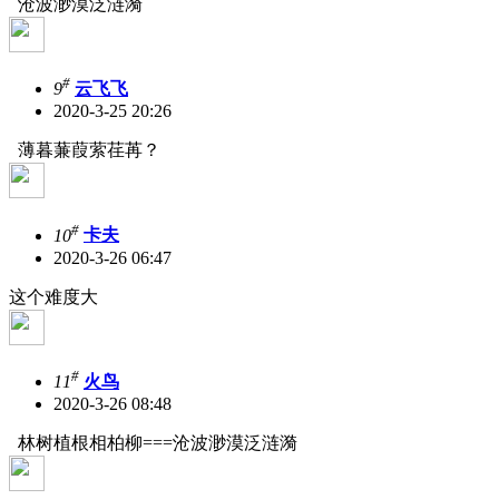
沧波渺漠泛涟漪
#
9
云飞飞
2020-3-25 20:26
薄暮蒹葭萦荏苒？
#
10
卡夫
2020-3-26 06:47
这个难度大
#
11
火鸟
2020-3-26 08:48
林树植根相柏柳===沧波渺漠泛涟漪