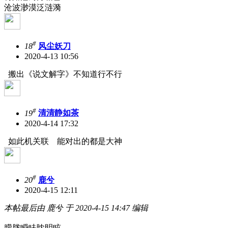
沧波渺漠泛涟漪
#
18
风尘妖刀
2020-4-13 10:56
搬出《说文解字》不知道行不行
#
19
清清静如茶
2020-4-14 17:32
如此机关联 能对出的都是大神
#
20
鹿兮
2020-4-15 12:11
本帖最后由 鹿兮 于 2020-4-15 14:47 编辑
朦胧瞬眛眈眀眩