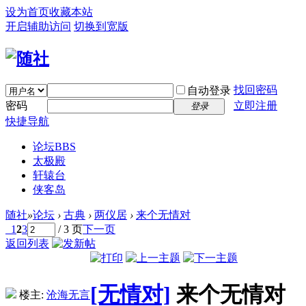
设为首页
收藏本站
开启辅助访问
切换到宽版
找回密码
自动登录
密码
立即注册
登录
快捷导航
论坛
BBS
太极殿
轩辕台
侠客岛
随社
»
论坛
›
古典
›
两仪居
›
来个无情对
1
2
3
/ 3 页
下一页
返回列表
[无情对]
来个无情对
楼主:
沧海无言