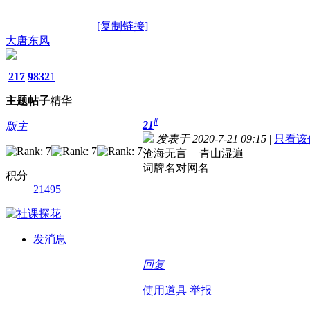
[复制链接]
大唐东风
217
9832
1
主题
帖子
精华
#
21
版主
发表于 2020-7-21 09:15
|
只看该
沧海无言==青山湿遍
词牌名对网名
积分
21495
发消息
回复
使用道具
举报