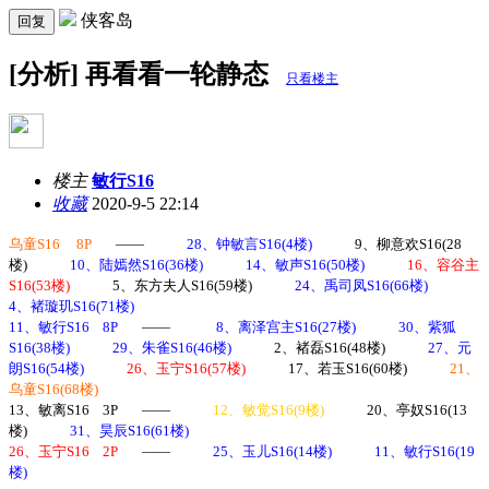
侠客岛
回复
[分析] 再看看一轮静态
只看楼主
楼主
敏行S16
收藏
2020-9-5 22:14
乌童
S16 8P
——
28
、钟敏言
S16(4
楼
)
9
、柳意欢
S16(28
楼
)
10
、陆嫣然
S16(36
楼
)
14
、敏声
S16(50
楼
)
16
、容谷主
S16(53
楼
)
5
、东方夫人
S16(59
楼
)
24
、禹司凤
S16(66
楼
)
4
、褚璇玑
S16(71
楼
)
11
、敏行
S16 8P
——
8
、离泽宫主
S16(27
楼
)
30
、紫狐
S16(38
楼
)
29
、朱雀
S16(46
楼
)
2
、褚磊
S16(48
楼
)
27
、元
朗
S16(54
楼
)
26
、玉宁
S16(57
楼
)
17
、若玉
S16(60
楼
)
21
、
乌童
S16(68
楼
)
13
、敏离
S16 3P
——
12
、敏觉
S16(9
楼
)
20
、亭奴
S16(13
楼
)
31
、昊辰
S16(61
楼
)
26
、玉宁
S16 2P
——
25
、玉儿
S16(14
楼
)
11
、敏行
S16(19
楼
)