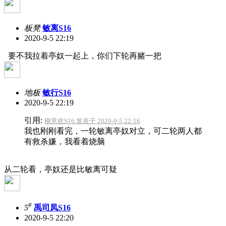
板凳
敏离S16
2020-9-5 22:19
要不我拉着亭奴一起上，你们下轮再赌一把
地板
敏行S16
2020-9-5 22:19
引用:
柳意欢S16 发表于 2020-9-5 22:16
我也刚刚看完，一轮敏离亭奴对立，可二轮两人都
有救杀嫌，我看着烧脑
从二轮看，亭奴还是比敏离可疑
#
5
禹司凤S16
2020-9-5 22:20