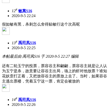
#
12
敏离S16
2020-9-5 22:24
假如敏有黑，杀刺怎么舍得贴敏行这个次高呢
#
13
禹司凤S16
2020-9-5 22:25
本帖最后由 禹司凤S16 于 2020-9-5 22:27 编辑
还有二轮玉宁的投票，票容谷主和翩翩，票容谷主就是让人认
为玉宁是杀，故意要让容谷主出局，场上的虾对他放票？谁知
花妖歪打正着，又把放容谷主的票放上去了。当时，如果容谷
主逃出票楼，凭着玉宁这一票，肯定会被放的
#
14
禹司凤S16
2020-9-5 22:26