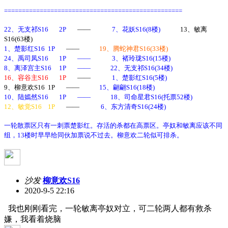
==================================================
22
、无支祁
S16 2P
——
7
、花妖
S16(8
楼
)
13
、敏离
S16(63
楼
)
1
、楚影红
S16 1P
——
19
、腾蛇神君
S16(33
楼
)
24
、禹司凤
S16 1P
——
3
、褚玲珑
S16(15
楼
)
8
、离泽宫主
S16 1P
——
22
、无支祁
S16(34
楼
)
16
、容谷主
S16 1P
——
1
、楚影红
S16(5
楼
)
9
、柳意欢
S16 1P
——
15
、翩翩
S16(18
楼
)
10
、陆嫣然
S16 1P
——
18
、司命星君
S16(
托票
52
楼
)
12
、敏觉
S16 1P
——
6
、东方清奇
S16(24
楼
)
一轮散票区只有一刺票楚影红。存活的杀都在高票区。亭奴和敏离应该不同
组，13楼时早早给同伙加票说不过去。柳意欢二轮似可排杀。
沙发
柳意欢S16
2020-9-5 22:16
我也刚刚看完，一轮敏离亭奴对立，可二轮两人都有救杀
嫌，我看着烧脑