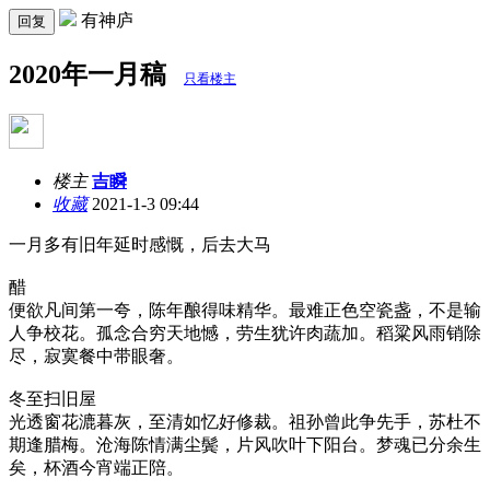
有神庐
回复
2020年一月稿
只看楼主
楼主
吉瞬
收藏
2021-1-3 09:44
一月多有旧年延时感慨，后去大马
醋
便欲凡间第一夸，陈年酿得味精华。最难正色空瓷盏，不是输
人争校花。孤念合穷天地憾，劳生犹许肉蔬加。稻粱风雨销除
尽，寂寞餐中带眼奢。
冬至扫旧屋
光透窗花漉暮灰，至清如忆好修裁。祖孙曾此争先手，苏杜不
期逢腊梅。沧海陈情满尘鬓，片风吹叶下阳台。梦魂已分余生
矣，杯酒今宵端正陪。