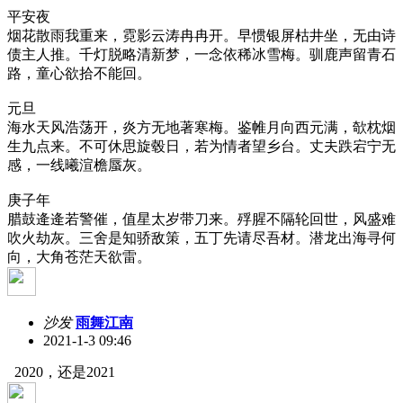
平安夜
烟花散雨我重来，霓影云涛冉冉开。早惯银屏枯井坐，无由诗
债主人推。千灯脱略清新梦，一念依稀冰雪梅。驯鹿声留青石
路，童心欲拾不能回。
元旦
海水天风浩荡开，炎方无地著寒梅。鉴帷月向西元满，欹枕烟
生九点来。不可休思旋毂日，若为情者望乡台。丈夫跌宕宁无
感，一线曦渲檐蜃灰。
庚子年
腊鼓逄逄若警催，值星太岁带刀来。殍腥不隔轮回世，风盛难
吹火劫灰。三舍是知骄敌策，五丁先请尽吾材。潜龙出海寻何
向，大角苍茫天欲雷。
沙发
雨舞江南
2021-1-3 09:46
2020，还是2021