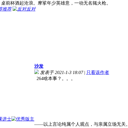
，桌前杯酒起沧浪。摩挲年少英雄意，一动无名辄火枪。
推荐
反对
沙发
发表于 2021-1-3 18:07
|
只看该作者
264啥本事？。。。
——以上言论纯属个人观点，与亲属立场无关