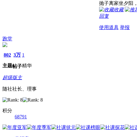
抛子离家坐夕阳
收藏
回复
使用道具
举报
跑堂
802
3万
1
主题
精华
帖子
超级版主
随社社长、理事
积分
68791