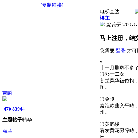
[复制链接]
电梯直达
楼主
发表于 2021-1-3
马上注册，结
您需要
登录
才可
x
十一月删剩不多
◎邓于二女
各觉风华被俗拘
图。
吉瞬
◎金陵
秦淮款曲入平畴
470
8394
4
州。
主题
帖子
精华
◎黄鹤楼
看发黄花缀绿畴
版主
洲。