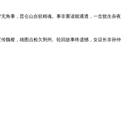
宁无角黍，昆仑山合驻精魂。事非重读能通透，一念犹生杂夜
宜传魏稷，雄图点检欠荆州。轮回故事终遗憾，女议长非孙仲