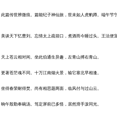
，此篇传世辨微痕。篇能纪子神仙旅，世未如人虎豹蹲。端午节
，美谈天下忆曹刘。忘情太上疏箝口，煮酒而今睡过头。王法便
，天上苍云相对闲。坐此伯通生异趣，左青山搏右青山。
，更著苍茫魂不同。十万江南烟火景，输它塞北早相逢。
，坐得春荣耐得焚。尚有相思题两面，临风付与过山云。
，晌午殷勤奉碗汤。笃定屏前已多怪，居然滑手泼同光。