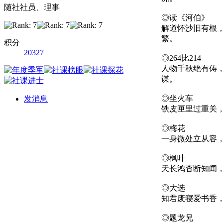
随社社员、理事
◎读《河伯》
解道怀沙旧有根
繁。
积分
20327
◎264比214
人物千秋绝有俦
谋。
◎坐火车
发消息
铁皮匣里过重关
◎梅花
一身微处立从容
◎枫叶
天长鸿杳断知闻
◎大选
知君废寝爱书香
◎题龙兄