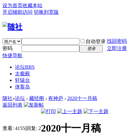
设为首页
收藏本站
开启辅助访问
切换到宽版
找回密码
自动登录
密码
立即注册
登录
快捷导航
论坛
BBS
太极殿
轩辕台
侠客岛
随社
»
论坛
›
藏经阁
›
有神庐
›
2020十一月稿
返回列表
2020十一月稿
查看:
4155
|
回复:
2