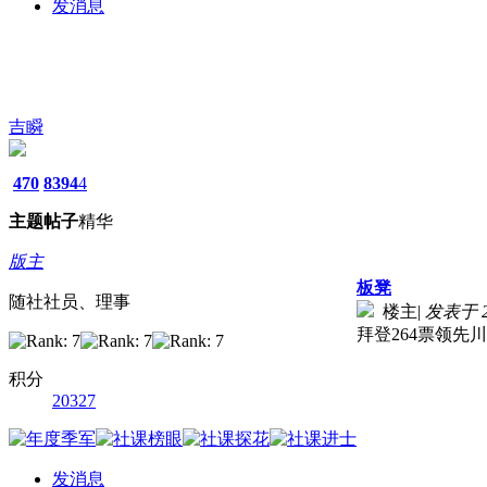
发消息
吉瞬
470
8394
4
主题
帖子
精华
版主
板凳
随社社员、理事
楼主
|
发表于 20
拜登264票领先川
积分
20327
发消息