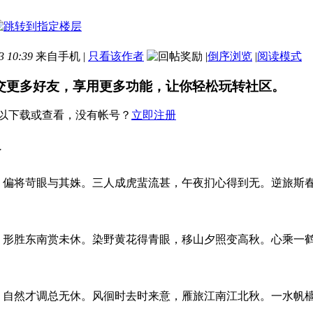
 10:39
来自手机
|
只看该作者
|
倒序浏览
|
阅读模式
交更多好友，享用更多功能，让你轻松玩转社区。
以下载或查看，没有帐号？
立即注册
了
，偏将苛眼与其姝。三人成虎蜚流甚，午夜扪心得到无。逆旅斯
，形胜东南赏未休。染野黄花得青眼，移山夕照变高秋。心乘一
，自然才调总无休。风徊时去时来意，雁旅江南江北秋。一水帆