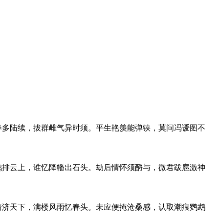
春多陆续，拔群雌气异时须。平生艳羡能弹铗，莫问冯谖图不
鹤排云上，谁忆降幡出石头。劫后情怀须酹与，微君跋扈激神
樯济天下，满楼风雨忆春头。未应便掩沧桑感，认取潮痕鹦鹉