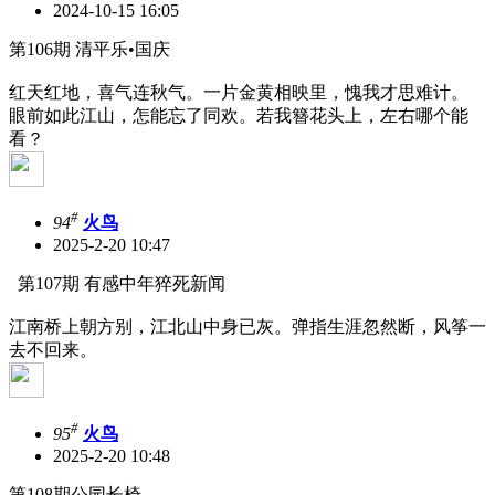
2024-10-15 16:05
第106期 清平乐•国庆
红天红地，喜气连秋气。一片金黄相映里，愧我才思难计。
眼前如此江山，怎能忘了同欢。若我簪花头上，左右哪个能
看？
#
94
火鸟
2025-2-20 10:47
第107期 有感中年猝死新闻
江南桥上朝方别，江北山中身已灰。弹指生涯忽然断，风筝一
去不回来。
#
95
火鸟
2025-2-20 10:48
第108期公园长椅