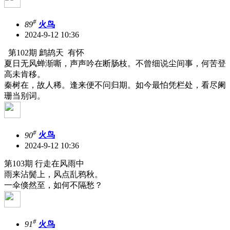
#
89
火鸟
2024-9-12 10:36
第102期 鹧鸪天 有怀
夏日无风蝉渐嘶，声声吟在断肠枝。不曾细说尘间事，何苦登
高未肯移。
秦树在，故人稀。逢来便不问归期。如今最怕凭栏处，看尽阑
珊当别词。
#
90
火鸟
2024-9-12 10:36
第103期 行走在风雨中
雨来沾鬓上，风点乱鸦秋。
一伞倏然至，如何不隔愁？
#
91
火鸟