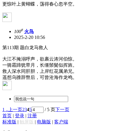
更惊叶上黄蝴蝶，荡得春心忽半空。
#
100
火鸟
2025-2-20 10:56
第113期 题白龙马救人
大江不掩溺呼声，欲裹云涛河伯惊。
一骑霜蹄犹带月，长缰鬃鬓似挥旌。
救人深水同肝胆，上岸红花属弟兄。
遥想乌骓辞辔后，可曾沧海作龙鸣。
1 ..
上一页
2
3
4
5
/ 5 页
下一页
首页
|
登录
|
注册
标准版
|
触屏版
|
电脑版
|
客户端