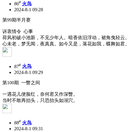
#
86
火鸟
2024-8-1 09:28
第99期半月赛
诉衷情令 心事
荷风初破小池新，不见少年人。暗香依旧浮动，裙角曳轻云。
心未老，梦无闻，夜真真。如今又是，落花如我，蝶舞如君。
#
87
火鸟
2024-8-1 09:29
第100期 一瞥之间
一遇花儿便脸红，奈何君又作深瞥。
当时不敢再抬头，只恐抬头如溺穴。
#
88
火鸟
2024-8-1 09:31