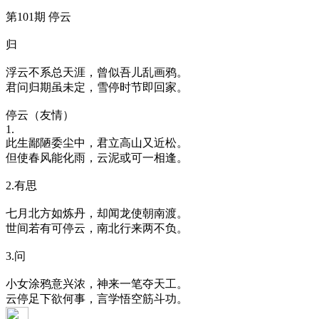
第101期 停云
归
浮云不系总天涯，曾似吾儿乱画鸦。
君问归期虽未定，雪停时节即回家。
停云（友情）
1.
此生鄙陋委尘中，君立高山又近松。
但使春风能化雨，云泥或可一相逢。
2.有思
七月北方如炼丹，却闻龙使朝南渡。
世间若有可停云，南北行来两不负。
3.问
小女涂鸦意兴浓，神来一笔夺天工。
云停足下欲何事，言学悟空筋斗功。