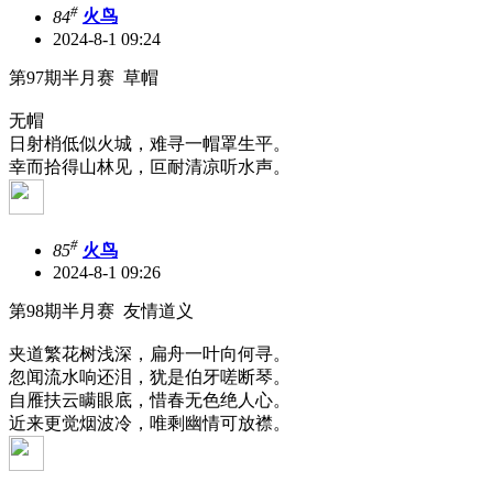
#
84
火鸟
2024-8-1 09:24
第97期半月赛 草帽
无帽
日射梢低似火城，难寻一帽罩生平。
幸而拾得山林见，叵耐清凉听水声。
#
85
火鸟
2024-8-1 09:26
第98期半月赛 友情道义
夹道繁花树浅深，扁舟一叶向何寻。
忽闻流水响还泪，犹是伯牙嗟断琴。
自雁扶云瞒眼底，惜春无色绝人心。
近来更觉烟波冷，唯剩幽情可放襟。