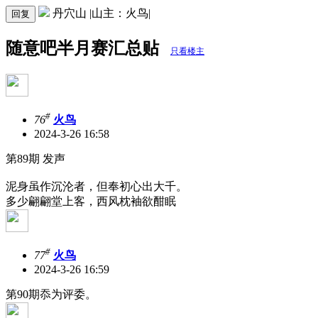
丹穴山 |山主：火鸟|
回复
随意吧半月赛汇总贴
只看楼主
#
76
火鸟
2024-3-26 16:58
第89期 发声
泥身虽作沉沦者，但奉初心出大千。
多少翩翩堂上客，西风枕袖欲酣眠
#
77
火鸟
2024-3-26 16:59
第90期忝为评委。