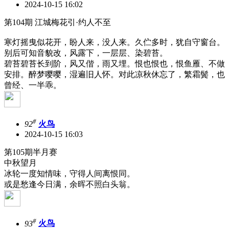
2024-10-15 16:02
第104期 江城梅花引·约人不至
寒灯摇曳似花开，盼人来，没人来。久伫多时，犹自守窗台。
别后可知音貌改，风露下，一层层、染碧苔。
碧苔碧苔长到阶，风又偕，雨又埋。恨也恨也，恨鱼雁、不做
安排。醉梦嘤嘤，湿遍旧人怀。对此凉秋休忘了，繁霜鬓，也
曾经、一半乖。
#
92
火鸟
2024-10-15 16:03
第105期半月赛
中秋望月
冰轮一度知情味，守得人间离恨同。
或是愁逢今日满，余晖不照白头翁。
#
93
火鸟