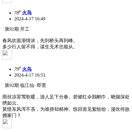
#
78
火鸟
2024-4-17 16:49
第91期 开工
春风吹面渐情浓，先到桥头再到峰。
多少行人留不得，谋生无术岂能从。
#
79
火鸟
2024-4-17 16:51
第92期 临江仙· 即景
雨丝凉罢莺歌暖，游人足下分春。碧裙红伞鷾鸸巾，晓烟深处
绣如云。
莫怪东风浑不吝，为谁拼却精神。惊回首见絮纷纷，漫吹何故
拥家门？