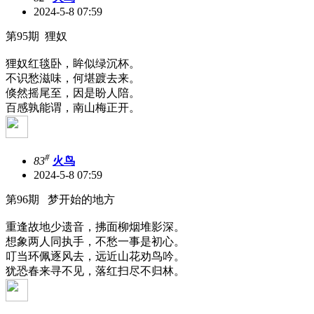
2024-5-8 07:59
第95期 狸奴
狸奴红毯卧，眸似绿沉杯。
不识愁滋味，何堪踱去来。
倏然摇尾至，因是盼人陪。
百感孰能谓，南山梅正开。
#
83
火鸟
2024-5-8 07:59
第96期 梦开始的地方
重逢故地少遗音，拂面柳烟堆影深。
想象两人同执手，不愁一事是初心。
叮当环佩逐风去，远近山花劝鸟吟。
犹恐春来寻不见，落红扫尽不归林。