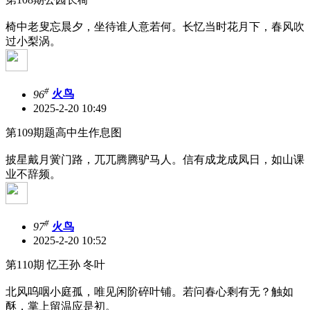
椅中老叟忘晨夕，坐待谁人意若何。长忆当时花月下，春风吹
过小梨涡。
#
96
火鸟
2025-2-20 10:49
第109期题高中生作息图
披星戴月黉门路，兀兀腾腾驴马人。信有成龙成凤日，如山课
业不辞频。
#
97
火鸟
2025-2-20 10:52
第110期 忆王孙 冬叶
北风呜咽小庭孤，唯见闲阶碎叶铺。若问春心剩有无？触如
酥，掌上留温应是初。