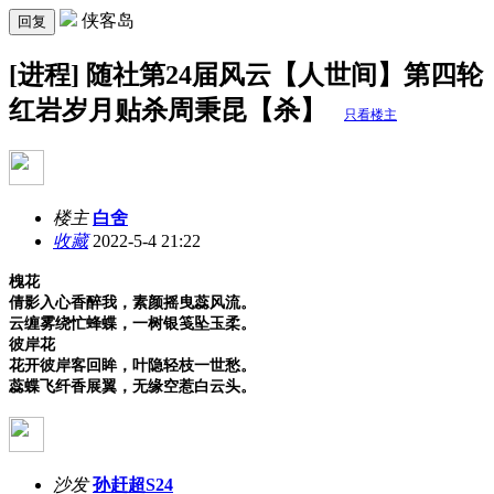
侠客岛
回复
[进程] 随社第24届风云【人世间】第四轮
红岩岁月贴杀周秉昆【杀】
只看楼主
楼主
白舍
收藏
2022-5-4 21:22
槐花
倩影入心香醉我，素颜摇曳蕊风流。
云缠雾绕忙蜂蝶，一树银笺坠玉柔。
彼岸花
花开彼岸客回眸，叶隐轻枝一世愁。
蕊蝶飞纤香展翼，无缘空惹白云头。
沙发
孙赶超S24