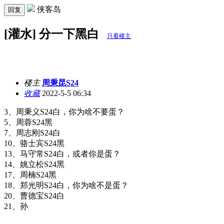
侠客岛
回复
[灌水] 分一下黑白
只看楼主
楼主
周秉昆S24
收藏
2022-5-5 06:34
3、周秉义S24白，你为啥不要蛋？
5、周蓉S24黑
7、周志刚S24白
10、骆士宾S24黑
13、马守常S24白，或者你是蛋？
14、姚立松S24黑
17、周楠S24黑
18、郑光明S24白，你为啥不是蛋？
20、曹德宝S24白
21、孙