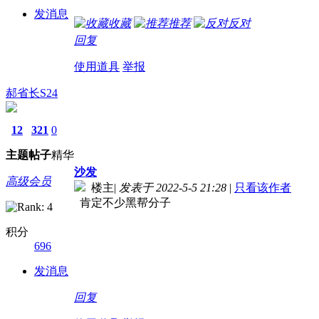
发消息
收藏
推荐
反对
回复
使用道具
举报
郝省长S24
12
321
0
主题
帖子
精华
沙发
高级会员
楼主
|
发表于 2022-5-5 21:28
|
只看该作者
肯定不少黑帮分子
积分
696
发消息
回复