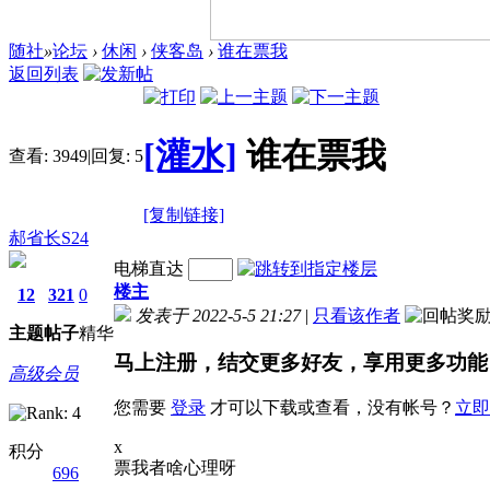
随社
»
论坛
›
休闲
›
侠客岛
›
谁在票我
返回列表
[灌水]
谁在票我
查看:
3949
|
回复:
5
[复制链接]
郝省长S24
电梯直达
楼主
12
321
0
发表于 2022-5-5 21:27
|
只看该作者
主题
帖子
精华
马上注册，结交更多好友，享用更多功能
高级会员
您需要
登录
才可以下载或查看，没有帐号？
立即
x
积分
票我者啥心理呀
696