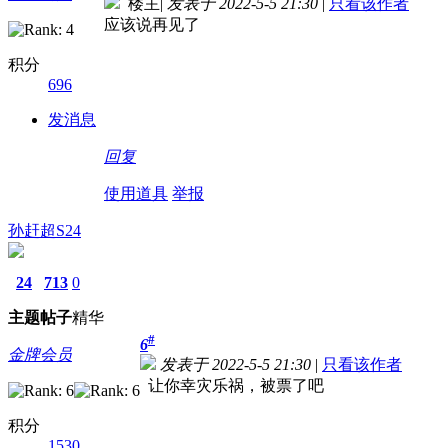
楼主
|
发表于 2022-5-5 21:30
|
只看该作者
应该说再见了
积分
696
发消息
回复
使用道具
举报
孙赶超S24
24
713
0
主题
帖子
精华
#
6
金牌会员
发表于 2022-5-5 21:30
|
只看该作者
让你幸灾乐祸，被票了吧
积分
1530