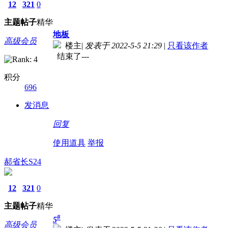
12
321
0
主题
帖子
精华
地板
高级会员
楼主
|
发表于 2022-5-5 21:29
|
只看该作者
结束了---
积分
696
发消息
回复
使用道具
举报
郝省长S24
12
321
0
主题
帖子
精华
#
5
高级会员