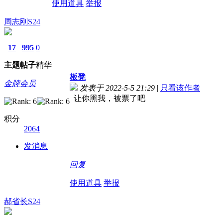
使用道具
举报
周志刚S24
17
995
0
主题
帖子
精华
板凳
金牌会员
发表于 2022-5-5 21:29
|
只看该作者
让你黑我，被票了吧
积分
2064
发消息
回复
使用道具
举报
郝省长S24