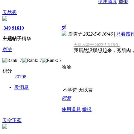
使用道具
举报
天然秀
#
349
9161
0
5
发表于 2022-5-6 16:46
|
只看该
主题
帖子
精华
火鸟 发表于 2022-5-6 16:31
版主
我居然没联想起来，秀肌肉
哈哈
积分
20798
发消息
不学诗 无以言
回复
使用道具
举报
天空正蓝