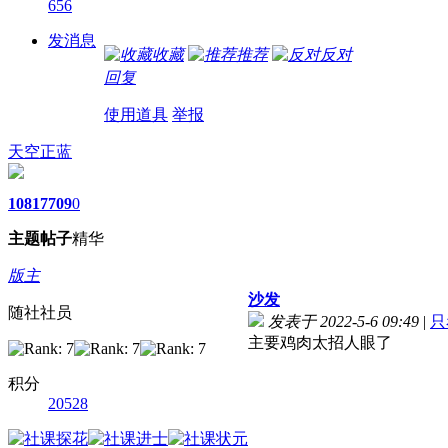
656
发消息
收藏
推荐
反对
回复
使用道具
举报
天空正蓝
1081
7709
0
主题
帖子
精华
版主
沙发
随社社员
发表于 2022-5-6 09:49
|
只
主要鸡肉太招人眼了
积分
20528