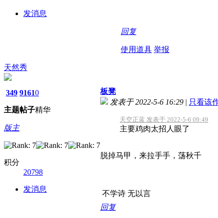
发消息
回复
使用道具
举报
天然秀
板凳
349
9161
0
发表于 2022-5-6 16:29
|
只看该
主题
帖子
精华
天空正蓝 发表于 2022-5-6 09:49
版主
主要鸡肉太招人眼了
脱掉马甲，来拉手手，荡秋千
积分
20798
发消息
不学诗 无以言
回复