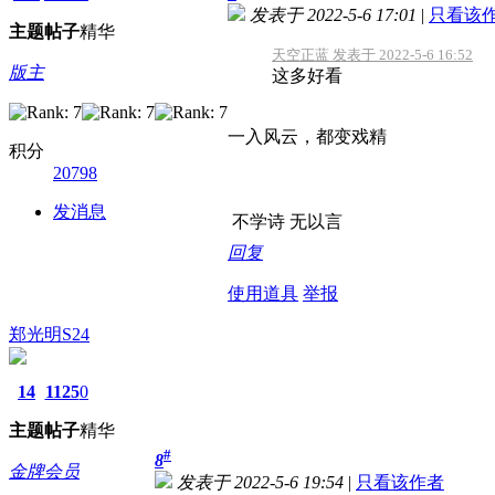
发表于 2022-5-6 17:01
|
只看该
主题
帖子
精华
天空正蓝 发表于 2022-5-6 16:52
版主
这多好看
一入风云，都变戏精
积分
20798
发消息
不学诗 无以言
回复
使用道具
举报
郑光明S24
14
1125
0
主题
帖子
精华
#
8
金牌会员
发表于 2022-5-6 19:54
|
只看该作者