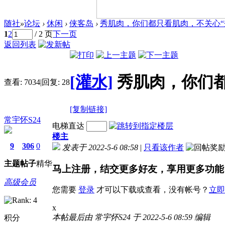
随社
»
论坛
›
休闲
›
侠客岛
›
秀肌肉，你们都只看肌肉，不关心“秀”
1
2
/ 2 页
下一页
返回列表
[灌水]
秀肌肉，你们都
查看:
7034
|
回复:
28
[复制链接]
常宇怀S24
电梯直达
楼主
9
306
0
发表于 2022-5-6 08:58
|
只看该作者
主题
帖子
精华
马上注册，结交更多好友，享用更多功能
高级会员
您需要
登录
才可以下载或查看，没有帐号？
立即
x
本帖最后由 常宇怀S24 于 2022-5-6 08:59 编辑
积分