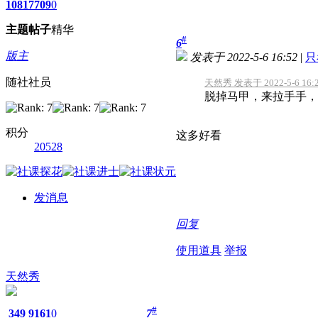
1081
7709
0
主题
帖子
精华
#
6
版主
发表于 2022-5-6 16:52
|
只
随社社员
天然秀 发表于 2022-5-6 16:
脱掉马甲，来拉手手，
积分
这多好看
20528
发消息
回复
使用道具
举报
天然秀
#
349
9161
0
7