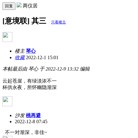
两仪居
回复
[意境联] 其三
只看楼主
楼主
琴心
收藏
2022-12-1 15:01
本帖最后由 琴心 于 2022-12-9 13:32 编辑
云起苍崖，有绿淡浓不一
杯供永夜，所怀幽隐渐深
沙发
桃再避
2022-12-8 07:45
不一对渐深，非佳~