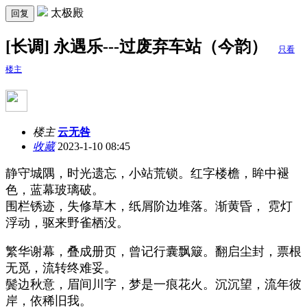
太极殿
回复
[长调] 永遇乐---过废弃车站（今韵）
只看
楼主
楼主
云无咎
收藏
2023-1-10 08:45
静守城隅，时光遗忘，小站荒锁。
红字楼檐，眸中褪
色，蓝幕玻璃破。
围栏锈迹，失修草木，纸屑阶边堆落。
渐黄昏， 霓灯
浮动，驱来野雀栖没。
繁华谢幕，叠成册页，曾记行囊飘簸。翻启尘封，票根
无觅，流转终难妥。
鬓边秋意，眉间川字，梦是一痕花火。沉沉望，流年彼
岸，依稀旧我。