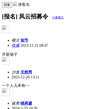
侠客岛
回复
[报名] 风云招募令
只看楼主
楼主
知节
收藏
2023-12-21 08:47
开新场子
沙发
天然秀
2023-12-26 13:11
一个人儿米有~~
板凳
桃再避
2024-2-25 10:36